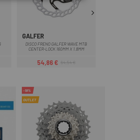
GALFER
GALFER
Multiplo
6
DISCO FRENO GALFER WAVE MTB
DISCO FRENO G
CENTER-LOCK 160MM X 1.8MM
CENTER-LOCK 
54,86 €
56,74 
64,54 €
Prezzo
Prezzo base
-18%
OUTLET