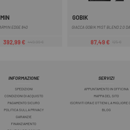
MIN
GOBIK
Nero
Nero giallo
Nero ross
ARMIN EDGE 840
GIACCA GOBIK MIST BLEND 2.0 D
392,99 €
87,49 €
449,99 €
125 €
Prezzo
Prezzo base
Prezzo
Prezzo base
INFORMAZIONE
SERVIZI
SPEDIZIONI
APPUNTAMENTO IN OFFICINA
CONDIZIONI DI ACQUISTO
MAPPA DEL SITO
PAGAMENTO SICURO
ISCRIVITI ORA E OTTIENI LA MIGLIORE
POLITICA SULLA PRIVACY
BLOG
GARANZIE
FINANZIAMENTO