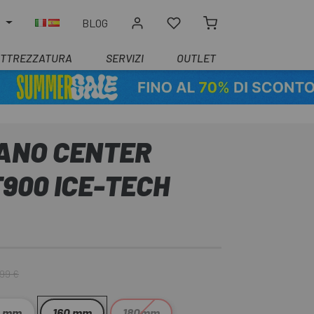
O
BLOG
ATTREZZATURA
SERVIZI
OUTLET
MANO CENTER
900 ICE-TECH
,99 €
0 mm
160 mm
180mm