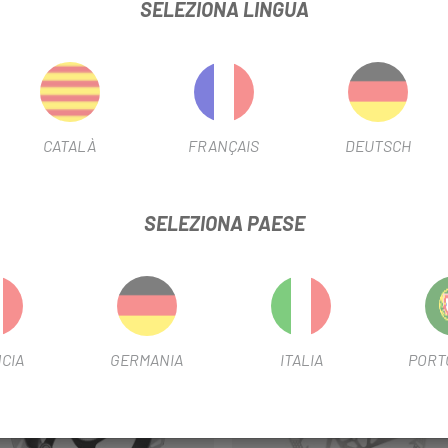
SELEZIONA LINGUA
GIES, ICE TECHNOLOGIES FREEZA
CATALÀ
FRANÇAIS
DEUTSCH
SELEZIONA PAESE
-15%
CIA
GERMANIA
ITALIA
PORT