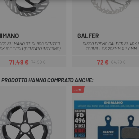
HIMANO
GALFER
Grigio-Nero
SCO SHIMANO RT-CL900 CENTER
DISCO FRENO GALFER SHARK 
CK ICE TECH (DENTATO INTERNO)
TORNILLOS 203MM X 2.0MM
71,49 €
72 €
74,99 €
84,70 €
Prezzo
Prezzo base
Prezzo
Prezzo base
TO PRODOTTO HANNO COMPRATO ANCHE:
-10%