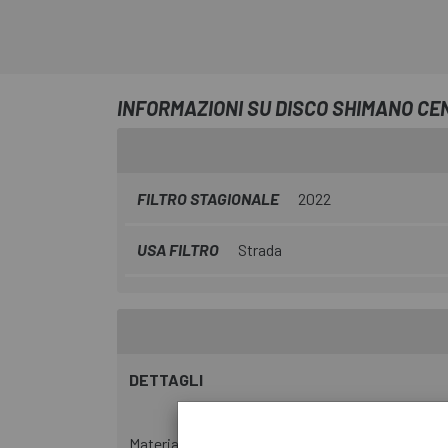
INFORMAZIONI SU DISCO SHIMANO CE
FILTRO STAGIONALE
2022
USA FILTRO
Strada
DETTAGLI
Materiale della superficie del freno: acciaio inos