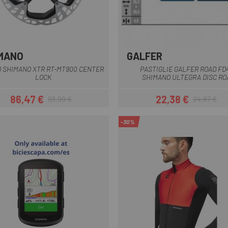
MANO
GALFER
Blu
O SHIMANO XTR RT-MT900 CENTER
PASTIGLIE GALFER ROAD FD
LOCK
SHIMANO ULTEGRA DISC RO
86,47 €
22,38 €
93,99 €
24,87 €
Prezzo
Prezzo base
Prezzo
Prezzo base
-30%