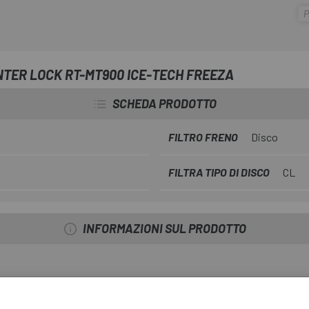
P
freno è caratterizzato da una cos
acciaio inossidabile con nucleo 
significativamente migliorata.
NTER LOCK RT-MT900 ICE-TECH FREEZA
SCHEDA PRODOTTO
FILTRO FRENO
Disco
FILTRA TIPO DI DISCO
CL
INFORMAZIONI SUL PRODOTTO
sidabile