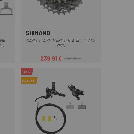
SHIMANO
496
CASSETTA SHIMANO DURA-ACE 12V CS-
AD
R9200
239,91 €
295,99 €
Prezzo
Prezzo base
-36%
OUTLET