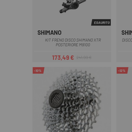
ESAURITO
SHIMANO
SHI
Argento
KIT FRENO DISCO SHIMANO XTR
DISC
POSTERIORE M9100
173,49 €
241,99 €
Prezzo
Prezzo base
-10%
-12%