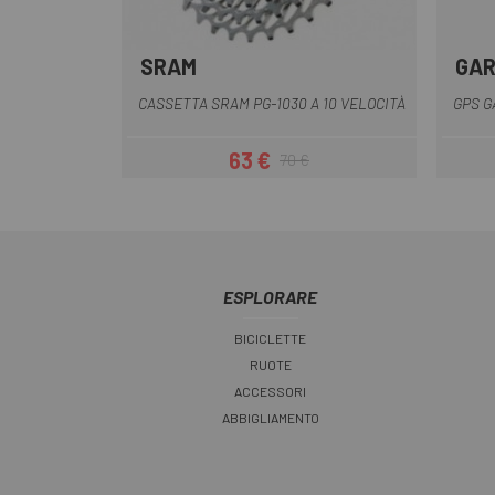
SRAM
GAR
CASSETTA SRAM PG-1030 A 10 VELOCITÀ
GPS G
63 €
70 €
Prezzo
Prezzo base
ESPLORARE
BICICLETTE
RUOTE
ACCESSORI
ABBIGLIAMENTO