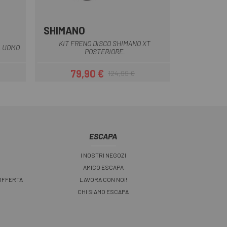
SHIMANO
o
KIT FRENO DISCO SHIMANO XT
A UOMO
POSTERIORE.
79,90 €
124,99 €
Prezzo
Prezzo base
ESCAPA
I NOSTRI NEGOZI
AMICO ESCAPA
 OFFERTA
LAVORA CON NOI!
CHI SIAMO ESCAPA