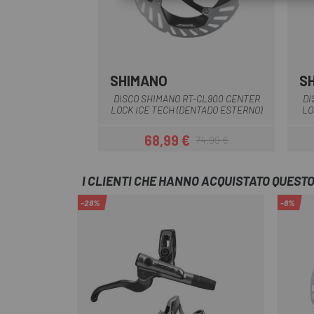
SHIMANO
S
DISCO SHIMANO RT-CL900 CENTER
DI
LOCK ICE TECH (DENTADO ESTERNO)
LO
68,99 €
74,99 €
Prezzo
Prezzo base
I CLIENTI CHE HANNO ACQUISTATO QUES
-28%
-8%