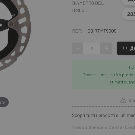
DIAMETRO DEL
DISCO :
20
REF:
DQIRTMT900S
-
+
A
CO
Tranne ultime unità o prodott
stimati quando
Ulti
ere
Scopri tutti i prodotti di Shim
Il
disco Shimano Center Loc
costante performance di frenata 