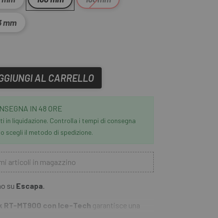
3 mm
GGIUNGI AL CARRELLO
NSEGNA IN 48 ORE
i in liquidazione. Controlla i tempi di consegna
 scegli il metodo di spedizione.
mi articoli in magazzino
ano su
Escapa
.
k RT-MT900 con Ice-Tech
garantisce una
anche nelle discese più lunghe. Il disco del