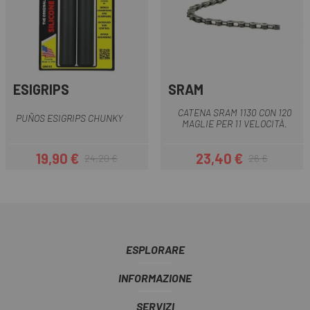
ESIGRIPS
SRAM
CATENA SRAM 1130 CON 120
PUÑOS ESIGRIPS CHUNKY
MAGLIE PER 11 VELOCITÀ.
19,90 €
23,40 €
24,20 €
26 €
Prezzo
Prezzo base
Prezzo
Prezzo base
ESPLORARE
INFORMAZIONE
SERVIZI