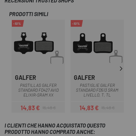
RECENSIONI TRUSTED SHOPS
PRODOTTI SIMILI
-10%
-10%
-1
GALFER
GALFER
PASTILLAS GALFER
PASTIGLIE GALFER
STANDARD FD427 AVID
STANDARD FD513 SRAM
ELIXIR-SRAM XX
LIVELLO, T, TL
14,83 €
14,83 €
16,48 €
16,48 €
Prezzo
Prezzo base
Prezzo
Prezzo base
I CLIENTI CHE HANNO ACQUISTATO QUESTO
PRODOTTO HANNO COMPRATO ANCHE: