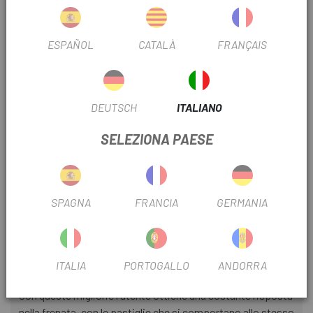
efficacia e durata. Ideale per tutte le situazioni e per utenti
di livello amatoriale.
ESPAÑOL
CATALÀ
FRANÇAIS
Caratteristiche e vantaggi dei nuovi composti Galfer
Bike
. Composto organico semi-metallico (senza amianto).
DEUTSCH
ITALIANO
. Assenza di rumori.
SELEZIONA PAESE
. Migliora il feeling, la progressività e la potenza di frenata.
. Minimizzazione delle vibrazioni nella parte ciclistica.
SPAGNA
FRANCIA
GERMANIA
. Minor usura dei dischi freno.
. Resistenza alle alte temperature.
ITALIA
PORTOGALLO
ANDORRA
. Aumento della durata.
Con queste migliorie l'utente ottiene una costante risposta
nella frenata, con le pastiglie che si comportano allo stesso