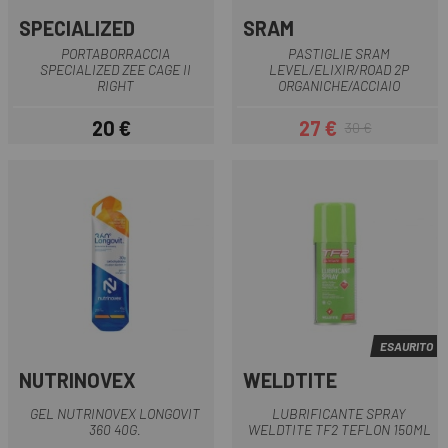
SPECIALIZED
SRAM
PORTABORRACCIA
PASTIGLIE SRAM
SPECIALIZED ZEE CAGE II
LEVEL/ELIXIR/ROAD 2P
RIGHT
ORGANICHE/ACCIAIO
20 €
27 €
30 €
Prezzo
Prezzo
Prezzo base
ESAURITO
NUTRINOVEX
WELDTITE
GEL NUTRINOVEX LONGOVIT
LUBRIFICANTE SPRAY
360 40G.
WELDTITE TF2 TEFLON 150ML