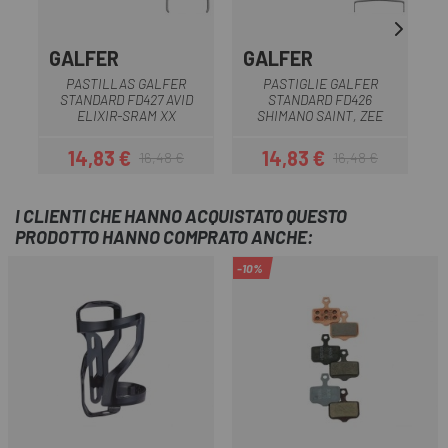
GALFER
GALFER
PASTILLAS GALFER
PASTIGLIE GALFER
STANDARD FD427 AVID
STANDARD FD426
ELIXIR-SRAM XX
SHIMANO SAINT, ZEE
14,83 €
14,83 €
16,48 €
16,48 €
Prezzo
Prezzo base
Prezzo
Prezzo base
I CLIENTI CHE HANNO ACQUISTATO QUESTO
PRODOTTO HANNO COMPRATO ANCHE:
-10%