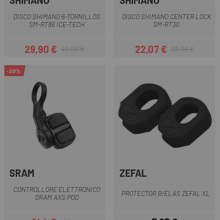
SHIMANO
SHIMANO
DISCO SHIMANO 6-TORNILLOS
DISCO SHIMANO CENTER LOCK
SM-RT86 ICE-TECH
SM-RT30
29,90 €
22,07 €
49,99 €
23,99 €
Prezzo
Prezzo base
Prezzo
Prezzo base
-20%
SRAM
ZEFAL
CONTROLLORE ELETTRONICO
PROTECTOR BIELAS ZEFAL XL
SRAM AXS POD