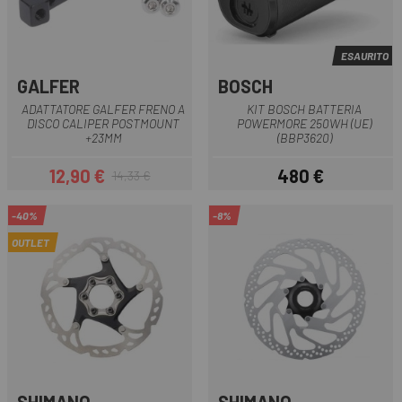
ESAURITO
GALFER
BOSCH
ADATTATORE GALFER FRENO A
KIT BOSCH BATTERIA
DISCO CALIPER POSTMOUNT
POWERMORE 250WH (UE)
+23MM
(BBP3620)
12,90 €
480 €
14,33 €
Prezzo
Prezzo base
Prezzo
-40%
-8%
OUTLET