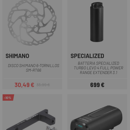
SHIMANO
SPECIALIZED
BATTERIA SPECIALIZED
DISCO SHIMANO 6-TORNILLOS
TURBO LEVO 4 FULL POWER
SM-RT66
RANGE EXTENDER 3.1
30,49 €
699 €
33,99 €
Prezzo
Prezzo base
Prezzo
-10%