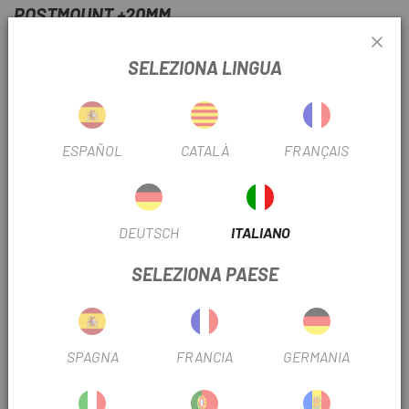
POSTMOUNT +20MM
INFORMAZIONI SUL PRODOTTO
SELEZIONA LINGUA
Compatibilità dell'adattatore Galfer SB002 +20mm
Forcella 160 > 180mm
ESPAÑOL
CATALÀ
FRANÇAIS
Forcella 180 > 200mm
Forcella 203 > 223mm
DEUTSCH
ITALIANO
Telaio 160 > 180mm
SELEZIONA PAESE
Telaio 180 > 200mm
Peso: 22 gr.
SPAGNA
FRANCIA
GERMANIA
RECENSIONI TRUSTED SHOPS