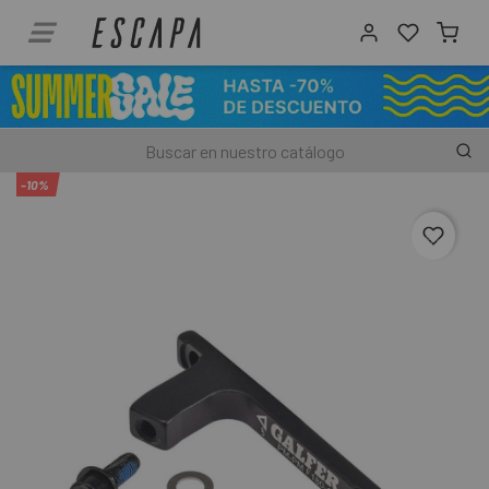
-10%
favori