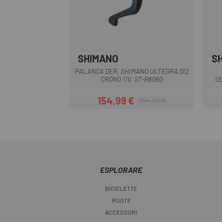
SHIMANO
S
PALANCA DER. SHIMANO ULTEGRA DI2
CRONO 11V. ST-R8060
UL
154,99 €
204,99 €
Prezzo
Prezzo base
ESPLORARE
BICICLETTE
RUOTE
ACCESSORI