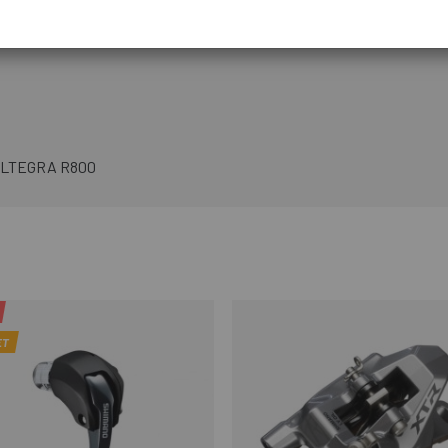
one della leva, migliora l'ergonomia
l'ULTEGRA R800
ET