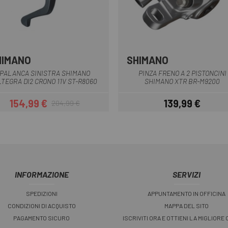
HIMANO
SHIMANO
Grigio-Nero
PALANCA SINISTRA SHIMANO
PINZA FRENO A 2 PISTONCINI
TEGRA DI2 CRONO 11V ST-R8060
SHIMANO XTR BR-M9200
154,99 €
139,99 €
204,99 €
Prezzo
Prezzo base
Prezzo
INFORMAZIONE
SERVIZI
SPEDIZIONI
APPUNTAMENTO IN OFFICINA
CONDIZIONI DI ACQUISTO
MAPPA DEL SITO
PAGAMENTO SICURO
ISCRIVITI ORA E OTTIENI LA MIGLIORE