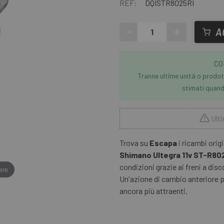
REF:
DQISTR8025RI
-
+
A
CO
Tranne ultime unità o prodott
stimati quando
Ulti
Trova su
Escapa
i ricambi orig
Shimano Ultegra 11v ST-R80
condizioni grazie ai freni a disc
ere
Un'azione di cambio anteriore p
ancora più attraenti.