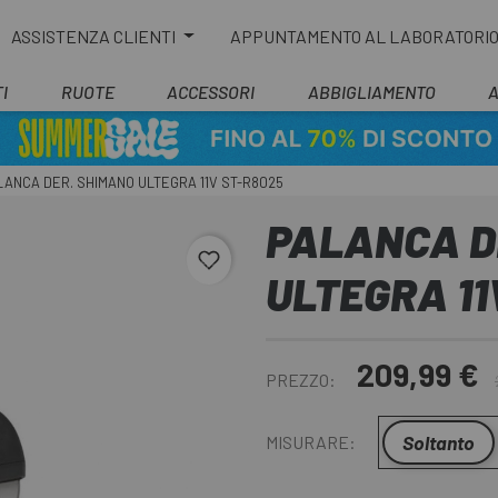
ASSISTENZA CLIENTI
APPUNTAMENTO AL LABORATORI
I
RUOTE
ACCESSORI
ABBIGLIAMENTO
LANCA DER. SHIMANO ULTEGRA 11V ST-R8025
PALANCA D
favorite_border
ULTEGRA 11
209,99 €
PREZZO:
Soltanto
MISURARE: