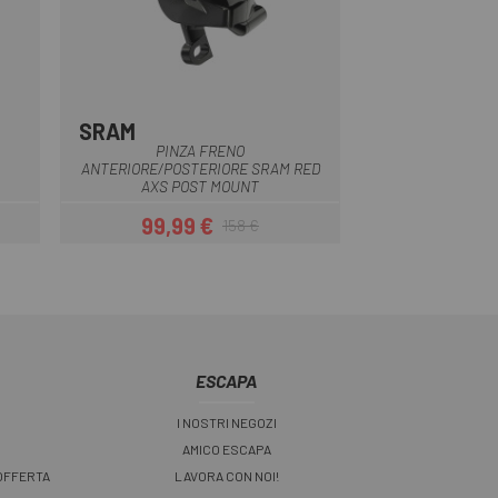
SRAM
Grigio
Nero
PINZA FRENO
ANTERIORE/POSTERIORE SRAM RED
AXS POST MOUNT
99,99 €
158 €
Prezzo
Prezzo base
ESCAPA
I NOSTRI NEGOZI
AMICO ESCAPA
 OFFERTA
LAVORA CON NOI!