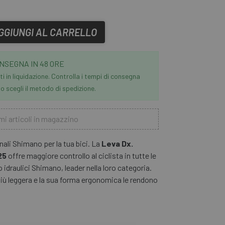
GGIUNGI AL CARRELLO
NSEGNA IN 48 ORE
i in liquidazione. Controlla i tempi di consegna
 scegli il metodo di spedizione.
mi articoli in magazzino
inali Shimano per la tua bici. La
Leva Dx.
25
offre maggiore controllo al ciclista in tutte le
o idraulici Shimano, leader nella loro categoria.
iù leggera e la sua forma ergonomica le rendono