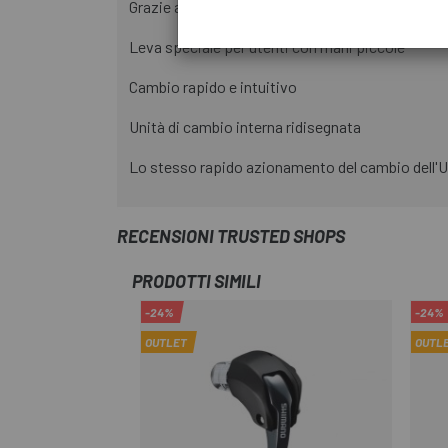
Grazie alle dimensioni ridotte e alla nuova posizi
Leva speciale per utenti con mani piccole
Cambio rapido e intuitivo
Unità di cambio interna ridisegnata
Lo stesso rapido azionamento del cambio del
RECENSIONI TRUSTED SHOPS
PRODOTTI SIMILI
-24%
-24%
OUTLET
OUTL