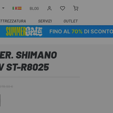
O
BLOG
ATTREZZATURA
SERVIZI
OUTLET
ER. SHIMANO
V ST-R8025
278,99 €