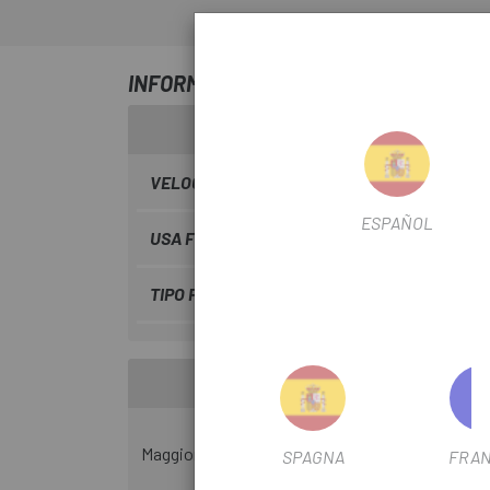
INFORMAZIONI SU PALANCA DER. SHI
VELOCITÀ
11 velocità
ESPAÑOL
USA FILTRO
Strada
TIPO FILTRO DI TRASMISSIONE
Meccanica
Maggiore controllo in qualsiasi condizione per ci
SPAGNA
FRAN