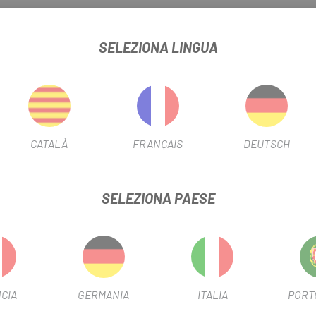
SELEZIONA LINGUA
MANO ULTEGRA 11V ST-R8025
SCHEDA PRODOTTO
FILTRO STAGIONALE
2020
CATALÀ
FRANÇAIS
DEUTSCH
FILTRO DI USCITA
Sì
N. PIASTRE FILTRANTI
2
SELEZIONA PAESE
INFORMAZIONI SUL PRODOTTO
clisti con mani più piccole
CIA
GERMANIA
ITALIA
PORT