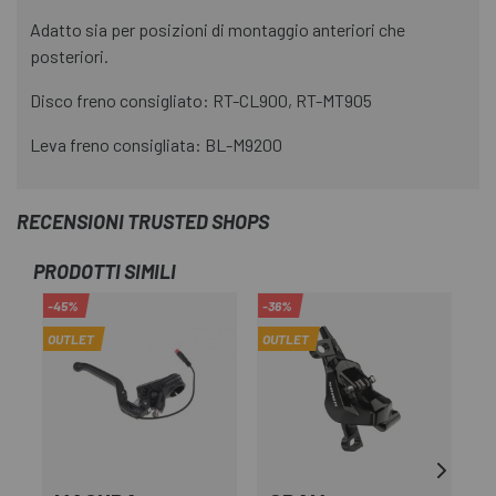
Adatto sia per posizioni di montaggio anteriori che
posteriori.
Disco freno consigliato: RT-CL900, RT-MT905
Leva freno consigliata: BL-M9200
RECENSIONI TRUSTED SHOPS
PRODOTTI SIMILI
-45%
-36%
-1
OUTLET
OUTLET
OU