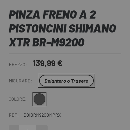
PINZA FRENO A 2
PISTONCINI SHIMANO
XTR BR-M9200
139,99 €
PREZZO:
Delantero o Trasero
MISURARE:
Grigio-Nero
COLORE:
REF:
DQIBRM9200MPRX