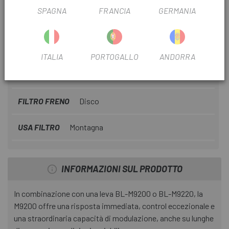
gare XC che trail tecnici leggeri.
SPAGNA
FRANCIA
GERMANIA
INFORMAZIONI SU PINZA FRENO A 2 PISTONCINI
SHIMANO XTR BR-M9200
SCHEDA PRODOTTO
ITALIA
PORTOGALLO
ANDORRA
FILTRO STAGIONALE
2026
FILTRO FRENO
Disco
USA FILTRO
Montagna
INFORMAZIONI SUL PRODOTTO
In combinazione con una leva BL-M9200 o BL-M9220, la
M9200 offre una risposta immediata, control eccezionale e
una straordinaria capacità di modulazione, anche su lunghe