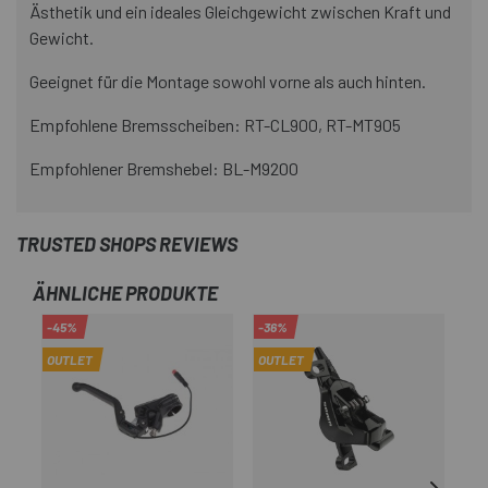
Ästhetik und ein ideales Gleichgewicht zwischen Kraft und
Gewicht.
Geeignet für die Montage sowohl vorne als auch hinten.
Empfohlene Bremsscheiben: RT-CL900, RT-MT905
Empfohlener Bremshebel: BL-M9200
TRUSTED SHOPS REVIEWS
ÄHNLICHE PRODUKTE
-45%
-36%
-1
OUTLET
OUTLET
OU