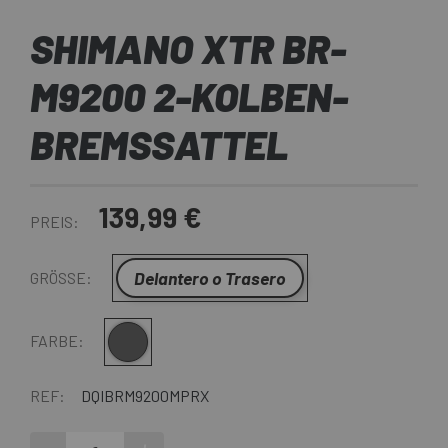
SHIMANO XTR BR-
M9200 2-KOLBEN-
BREMSSATTEL
139,99 €
PREIS:
Delantero o Trasero
GRÖSSE:
Grau schwarz
FARBE:
REF:
DQIBRM9200MPRX