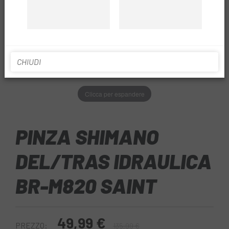
CHIUDI
Clicca per espandere
PINZA SHIMANO
DEL/TRAS IDRAULICA
BR-M820 SAINT
49,99 €
PREZZO:
135,99 €