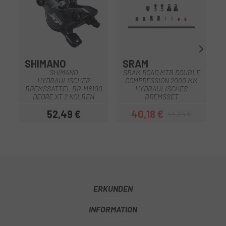
SHIMANO
SRAM
A
SHIMANO
SRAM ROAD MTB DOUBLE
HYDRAULISCHER
COMPRESSION 2000 MM
A
BREMSSATTEL BR-M8100
HYDRAULISCHES
DEORE XT 2 KOLBEN
BREMSSET
52,49 €
40,18 €
44,64 €
Preis
Preis
Regulärer Preis
ERKUNDEN
INFORMATION