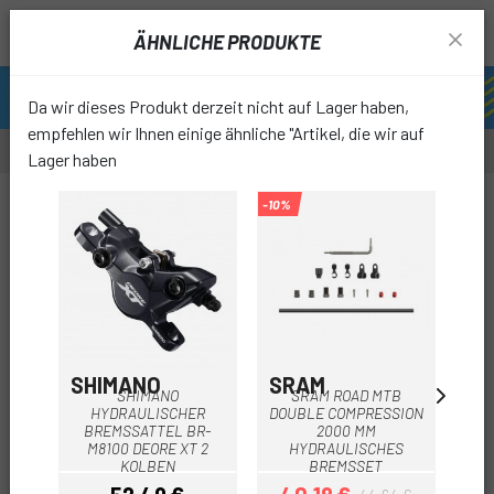
ÄHNLICHE PRODUKTE
Da wir dieses Produkt derzeit nicht auf Lager haben,
empfehlen wir Ihnen einige ähnliche "Artikel, die wir auf
Lager haben
-63%
-10%
OUTLET
favori
SHIMANO
SRAM
AV
SHIMANO
SRAM ROAD MTB
HYDRAULISCHER
DOUBLE COMPRESSION
HY
BREMSSATTEL BR-
2000 MM
AVI
M8100 DEORE XT 2
HYDRAULISCHES
KOLBEN
BREMSSET