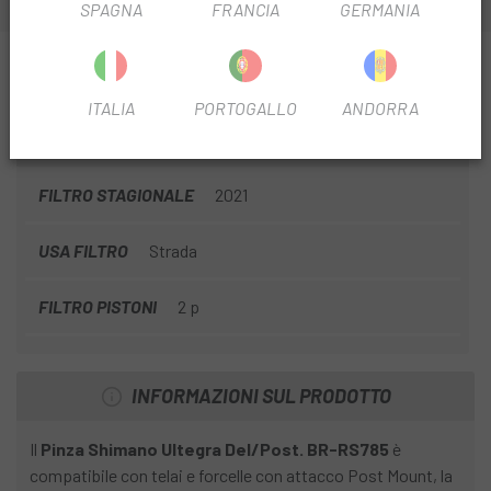
SPAGNA
FRANCIA
GERMANIA
INFORMAZIONI SU PINZA SHIMANO ULTEGRA
DEL/POST. BR-RS785
ITALIA
PORTOGALLO
ANDORRA
SCHEDA PRODOTTO
FILTRO STAGIONALE
2021
USA FILTRO
Strada
FILTRO PISTONI
2 p
INFORMAZIONI SUL PRODOTTO
Il
Pinza Shimano Ultegra Del/Post. BR-RS785
è
compatibile con telai e forcelle con attacco Post Mount, la