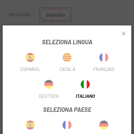
Soltanto
MISURARE:
REF:
DQIBRRS785MPRF
SELEZIONA LINGUA
Esaurito
FAMMI SAPERE QUANDO SEI DISPONIBILE.
ESPAÑOL
CATALÀ
FRANÇAIS
Da
Escapa
abbiamo i componenti dei migliori marchi
come Shimano. Il
Pinza Shimano Ultegra Del/Post. BR-
RS785
compatibile con telai e forcelle con attacco Post
DEUTSCH
ITALIANO
Mount, la pinza del freno a disco idraulico RS785 di
SHIMANO utilizza pastiglie ICE TECHNOLOGY per
SELEZIONA PAESE
migliorare la gestione del calore.