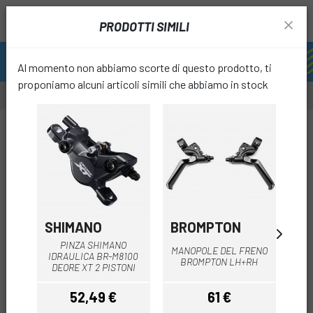
PRODOTTI SIMILI
Al momento non abbiamo scorte di questo prodotto, ti
proponiamo alcuni articoli simili che abbiamo in stock
-15%
favori
SHIMANO
BROMPTON
GI
FR
PINZA SHIMANO
MANOPOLE DEL FRENO
F
IDRAULICA BR-M8100
BROMPTON LH+RH
DEORE XT 2 PISTONI
52,49 €
61 €
4
Prezzo
Prezzo