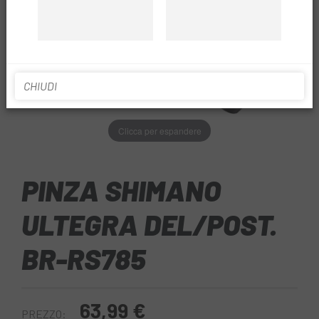
CHIUDI
Clicca per espandere
PINZA SHIMANO
ULTEGRA DEL/POST.
BR-RS785
63,99 €
PREZZO: