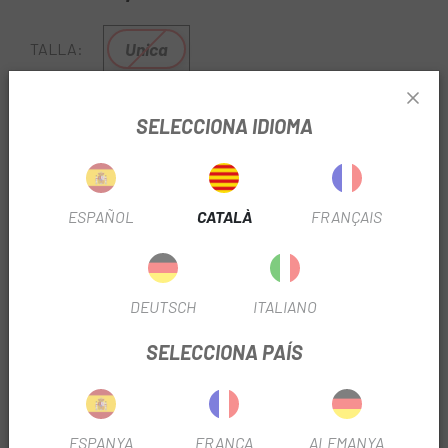
Unica
TALLA:
REF:
DQIBRRS785MPRF
SELECCIONA IDIOMA
Sense Stock
ESPAÑOL
CATALÀ
FRANÇAIS
AVISA'M QUAN ESTIGUI DISPONIBLE
A
Escapa
tenim els components de les millors marques
com Shimano . La
Pinça Shimano Ultegra Del/Post.
BR-RS785
compatible amb els quadres i forquilles amb
DEUTSCH
ITALIANO
ancoratge Post Mount, la pinça de fre de disc hidràulic
RS785 de SHIMANO utilitza pastilles ICE TECHNOLOGY per
SELECCIONA PAÍS
millorar la gestió de la calor.
ESPANYA
FRANÇA
ALEMANYA