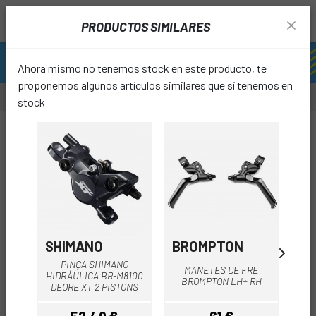
PRODUCTOS SIMILARES
Ahora mismo no tenemos stock en este producto, te
proponemos algunos artículos similares que sí tenemos en
stock
-18%
OUTL
favori
SHIMANO
BROMPTON
B
PINÇA SHIMANO
MANETES DE FRE
HIDRÀULICA BR-M8100
P
BROMPTON LH+ RH
DEORE XT 2 PISTONS