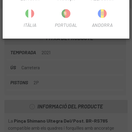
INFORMACIÓ SOBRE PINÇA SHIMANO ULTEGRA
DEL/POST. BR-RS785
ITÀLIA
PORTUGAL
ANDORRA
FITXA DE PRODUCTE
TEMPORADA
2021
ÚS
Carretera
PISTONS
2P
INFORMACIÓ DEL PRODUCTE
La
Pinça Shimano Ultegra Del/Post. BR-RS785
compatible amb els quadres i forquilles amb ancoratge