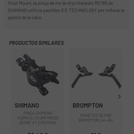
Post Mount, la pinça de fre de disc hidràulic RS785 de
SHIMANO utilitza pastilles ICE TECHNOLOGY per millorar la
gestió de la calor.
PRODUCTOS SIMILARES
-1
OU
SHIMANO
BROMPTON
PINÇA SHIMANO
MANETES DE FRE
HIDRÀULICA BR-M8100
P
BROMPTON LH+ RH
DEORE XT 2 PISTONS