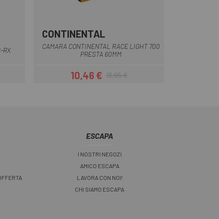
CONTINENTAL
CAMARA CONTINENTAL RACE LIGHT 700
S-RX
PRESTA 60MM
10,46 €
13,95 €
Prezzo
Prezzo base
ESCAPA
I NOSTRI NEGOZI
AMICO ESCAPA
 OFFERTA
LAVORA CON NOI!
CHI SIAMO ESCAPA