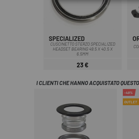
SPECIALIZED
O
Nero
CUSCINETTO STERZO SPECIALIZED
CO
HEADSET BEARING 49.5 X 40.5 X
6.5MM
23 €
Prezzo
I CLIENTI CHE HANNO ACQUISTATO QUES
-49%
OUTLET