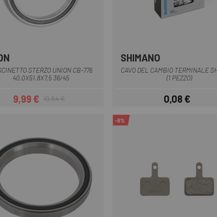
ON
SHIMANO
CINETTO STERZO UNION CB-776
CAVO DEL CAMBIO TERMINALE S
40,0X51,8X7,5 36/45
(1 PEZZO)
9,99 €
0,08 €
19,64 €
Prezzo
Prezzo base
Prezzo
-5%