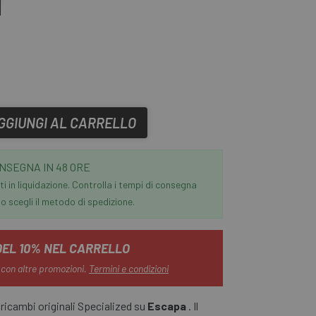
GGIUNGI AL CARRELLO
NSEGNA IN 48 ORE
i in liquidazione. Controlla i tempi di consegna
 scegli il metodo di spedizione.
DEL 10% NEL CARRELLO
 con altre promozioni.
Termini e condizioni
icambi originali Specialized su
Escapa
. Il