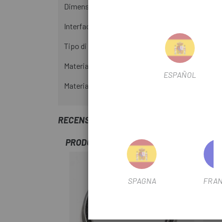
Dimensioni: 41,8 mm di diametro esterno x 30,5 
Interfaccia: stile Campy - 45x45 gradi.
Tipo di cuscinetto: MH-P08F
Materiale: Acciaio per cuscinetti: MH-P08F
ESPAÑOL
Materiale: acciaio
RECENSIONI TRUSTED SHOPS
PRODOTTI SIMILI
SPAGNA
FRAN