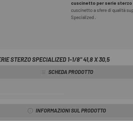
cuscinetto per serie sterzo 
cuscinetto a sfere di qualità sup
Specialized .
IE STERZO SPECIALIZED 1-1/8" 41,8 X 30,5
SCHEDA PRODOTTO
INFORMAZIONI SUL PRODOTTO
"