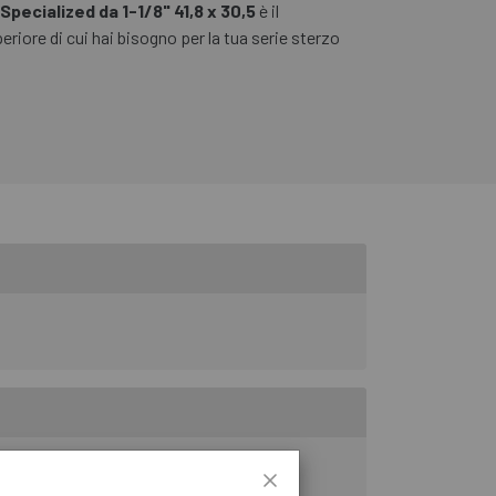
Specialized da 1-1/8" 41,8 x 30,5
è il
eriore di cui hai bisogno per la tua serie sterzo