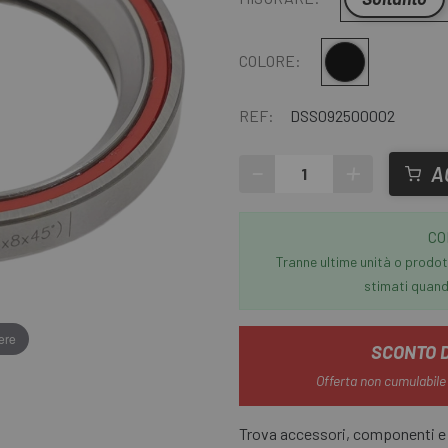
Multiplo
COLORE:
REF:
DSS092500002
-
+
A
CO
Tranne ultime unità o prodott
stimati quando
ere
SCONTO 
Offerta non cumulabile
Trova accessori, componenti e r