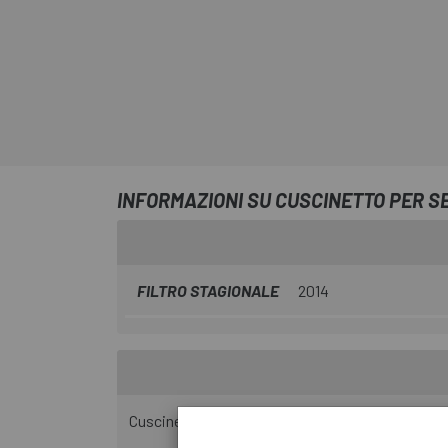
INFORMAZIONI SU CUSCINETTO PER SER
FILTRO STAGIONALE
2014
Cuscinetto di sterzo singolo stile Campy da 1-1/8