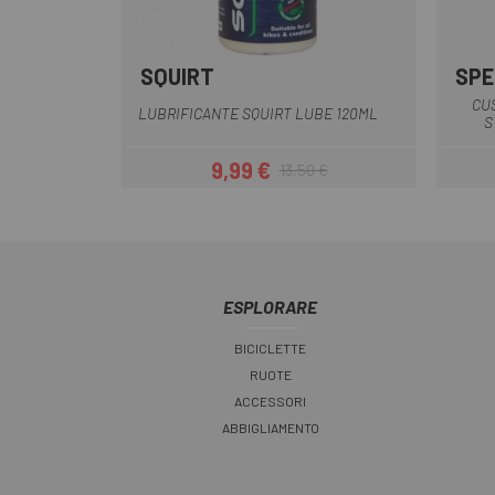
SQUIRT
SPE
Multiplo
CU
LUBRIFICANTE SQUIRT LUBE 120ML
S
9,99 €
13,50 €
Prezzo
Prezzo base
ESPLORARE
BICICLETTE
RUOTE
ACCESSORI
ABBIGLIAMENTO