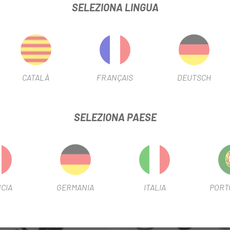
SELEZIONA LINGUA
mm di diametro interno x 8 mm di spessore (45 x 45 gradi)
CATALÀ
FRANÇAIS
DEUTSCH
SELEZIONA PAESE
CIA
GERMANIA
ITALIA
PORT