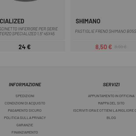
CIALIZED
SHIMANO
Multiplo
Multiplo
SCINETTO INFERIORE PER SERIE
PASTIGLIE FRENO SHIMANO B05
TERZO SPECIALIZED 1,5" 45X45
24 €
8,50 €
8,99 €
Prezzo
Prezzo
Prezzo base
INFORMAZIONE
SERVIZI
SPEDIZIONI
APPUNTAMENTO IN OFFICINA
CONDIZIONI DI ACQUISTO
MAPPA DEL SITO
PAGAMENTO SICURO
ISCRIVITI ORA E OTTIENI LA MIGLIORE
POLITICA SULLA PRIVACY
BLOG
GARANZIE
FINANZIAMENTO