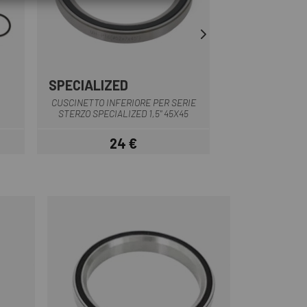
SPECIALIZED
SPECIALIZE
Multiplo
CUSCINETTO INFERIORE PER SERIE
RODAMIENTO DIRE
STERZO SPECIALIZED 1,5" 45X45
MY18 ROUBAIX
24 €
21,
Prezzo