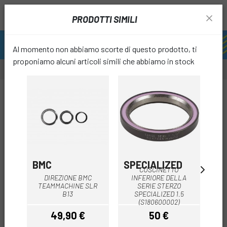
PRODOTTI SIMILI
Al momento non abbiamo scorte di questo prodotto, ti
proponiamo alcuni articoli simili che abbiamo in stock
favori
BMC
SPECIALIZED
IS
CUSCINETTO
DIREZIONE BMC
INFERIORE DELLA
RO
TEAMMACHINE SLR
SERIE STERZO
B13
SPECIALIZED 1.5
36
(S180600002)
49,90 €
50 €
Prezzo
Prezzo