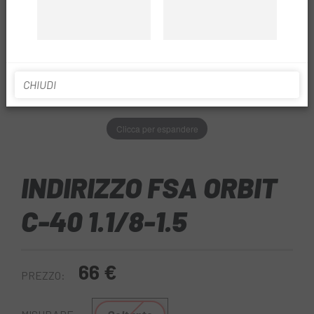
CHIUDI
Clicca per espandere
INDIRIZZO FSA ORBIT
C-40 1.1/8-1.5
66 €
PREZZO: