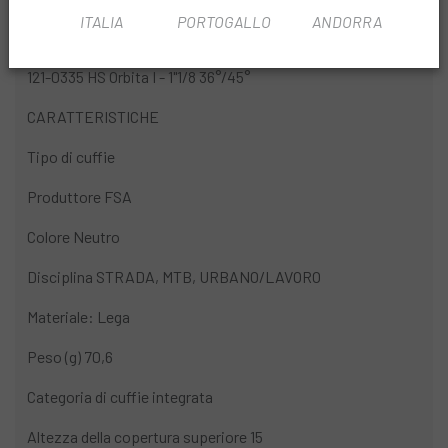
ITALIA
PORTOGALLO
ANDORRA
TIPO DI CODICE
121-0335 HS Orbita I - 1"1/8 36°/45°
CARATTERISTICHE
Tipo di cuffie
Produttore FSA
Colore Neutro
Disciplina STRADA, MTB, URBANO/LAVORO
Materiale: Lega
Peso (g) 70,6
Categoria di cuffie integrata
Altezza della copertura superiore 15