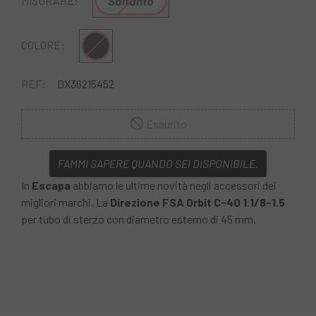
Soltanto
MISURARE:
Multiplo
COLORE:
REF:
DX36215452
Esaurito
FAMMI SAPERE QUANDO SEI DISPONIBILE.
In
Escapa
abbiamo le ultime novità negli accessori dei
migliori marchi. La
Direzione FSA Orbit C-40 1.1/8-1.5
per tubo di sterzo con diametro esterno di 45 mm.