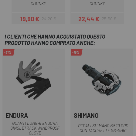
CHUNKY
CHUNKY
19,90 €
22,44 €
24,20 €
25,50 €
Prezzo
Prezzo base
Prezzo
Prezzo base
I CLIENTI CHE HANNO ACQUISTATO QUESTO
PRODOTTO HANNO COMPRATO ANCHE:
-31%
-18%
ENDURA
SHIMANO
GUANTI LUNGHI ENDURA
PEDALI SHIMANO M520 SPD
SINGLETRACK WINDPROOF
CON TACCHETTE SM-SH51
GLOVE