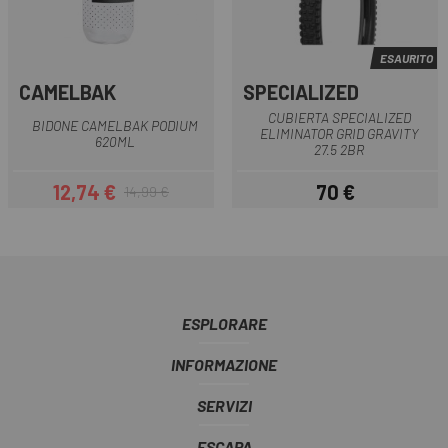
ESAURITO
CAMELBAK
SPECIALIZED
CUBIERTA SPECIALIZED
BIDONE CAMELBAK PODIUM
ELIMINATOR GRID GRAVITY
620ML
27.5 2BR
12,74 €
70 €
14,99 €
Prezzo
Prezzo base
Prezzo
ESPLORARE
INFORMAZIONE
SERVIZI
ESCAPA