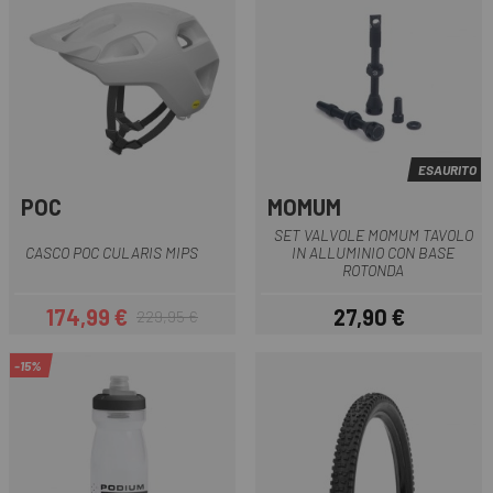
ESAURITO
POC
MOMUM
SET VALVOLE MOMUM TAVOLO
CASCO POC CULARIS MIPS
IN ALLUMINIO CON BASE
ROTONDA
174,99 €
27,90 €
229,95 €
Prezzo
Prezzo base
Prezzo
-15%