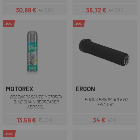
30,99 €
36,72 €
44,99 €
44,99 €
Prezzo
Prezzo base
Prezzo
Prezzo base
-15%
-15%
MOTOREX
ERGON
DESENGRASANTE MOTOREX
PUÑOS ERGON GD1 EVO
BIKE CHAIN DEGREASER
FACTORY
AEROSOL
13,59 €
34 €
15,99 €
40 €
Prezzo
Prezzo base
Prezzo
Prezzo base
-23%