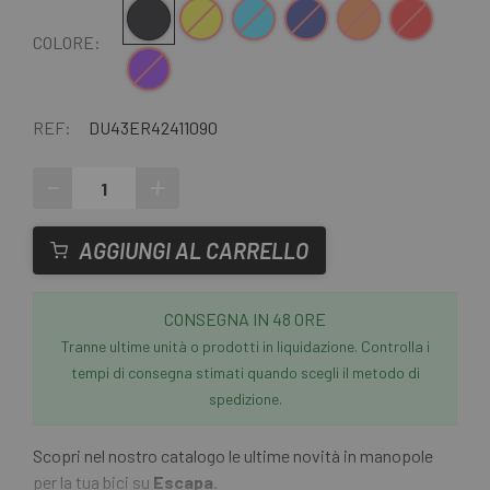
Nero
Giallo
Blu
Blu scuro
Arancia
Rosso
COLORE:
Viola
REF:
DU43ER42411090
-
+
AGGIUNGI AL CARRELLO
CONSEGNA IN 48 ORE
Tranne ultime unità o prodotti in liquidazione. Controlla i
tempi di consegna stimati quando scegli il metodo di
spedizione.
Scopri nel nostro catalogo le ultime novità in manopole
per la tua bici su
Escapa
.