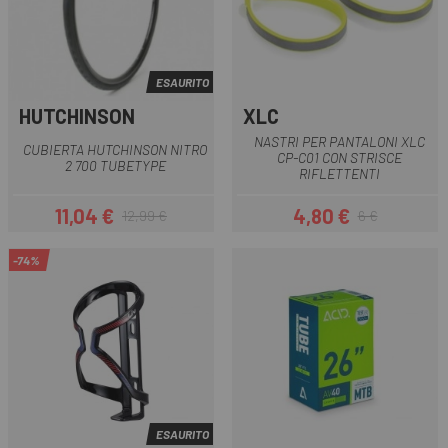
ESAURITO
HUTCHINSON
XLC
NASTRI PER PANTALONI XLC
CUBIERTA HUTCHINSON NITRO
CP-C01 CON STRISCE
2 700 TUBETYPE
RIFLETTENTI
11,04 €
4,80 €
12,99 €
6 €
Prezzo
Prezzo base
Prezzo
Prezzo base
-74%
ESAURITO