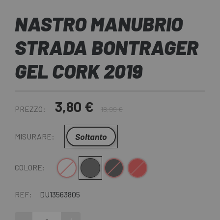
NASTRO MANUBRIO
STRADA BONTRAGER
GEL CORK 2019
3,80 €
PREZZO:
18,99 €
Soltanto
MISURARE:
Bianco
Grigio
Nero
Rosso
COLORE:
REF:
DU13563805