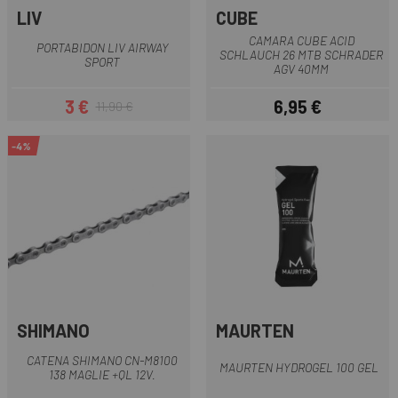
LIV
CUBE
CAMARA CUBE ACID
PORTABIDON LIV AIRWAY
SCHLAUCH 26 MTB SCHRADER
SPORT
AGV 40MM
3 €
6,95 €
11,90 €
Prezzo
Prezzo base
Prezzo
-4%
SHIMANO
MAURTEN
CATENA SHIMANO CN-M8100
MAURTEN HYDROGEL 100 GEL
138 MAGLIE +QL 12V.