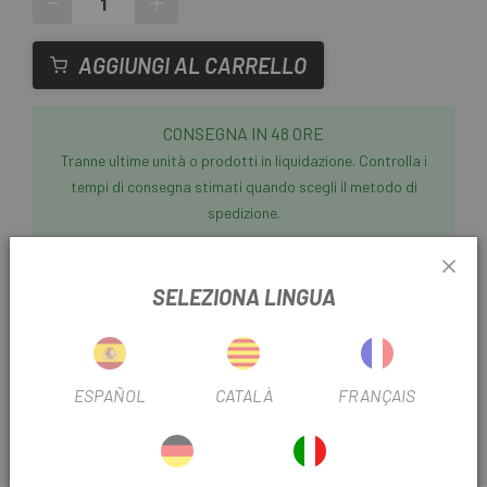
-
+
AGGIUNGI AL CARRELLO
CONSEGNA IN 48 ORE
Tranne ultime unità o prodotti in liquidazione. Controlla i
tempi di consegna stimati quando scegli il metodo di
spedizione.
Ultimi articoli in magazzino
SELEZIONA LINGUA
Questo classico nastro per manubrio combina le
sensazioni del sughero naturale con la capacità di
assorbire le vibrazioni offerta dal gel, per offrire maggiore
ESPAÑOL
CATALÀ
FRANÇAIS
comfort e un aspetto impeccabile che non passa mai di
PER SAPERNE DI PIÙ
moda. È facile da installare e include fasce adesive
Bontrager, così come tappi per manubrio. Caratteristiche: