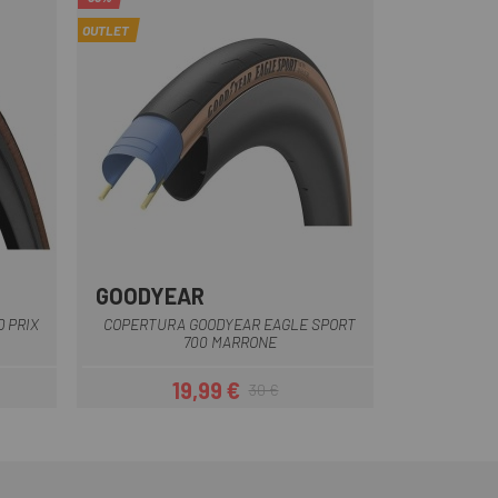
OUTLET
GOODYEAR
 PRIX
COPERTURA GOODYEAR EAGLE SPORT
700 MARRONE
19,99 €
30 €
Prezzo
Prezzo base