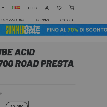
O
BLOG
ATTREZZATURA
SERVIZI
OUTLET
BE ACID
700 ROAD PRESTA
 €
20-25C