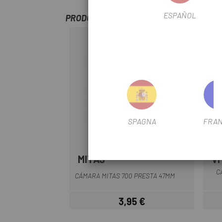
ESPAÑOL
PRODOTTI SIMILI
-15%
SPAGNA
FRAN
MITAS
V
C
CÁMARA MITAS 700 PRESTA 47MM
3,95 €
Prezzo