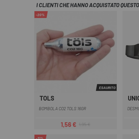
I CLIENTI CHE HANNO ACQUISTATO QUES
-20%
ESAURITO
TOLS
UNI
BOMBOLA CO2 TOLS 16GR
DESMO
1,56 €
1,95 €
Prezzo
Prezzo base
-31%