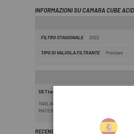
INFORMAZIONI SU CAMARA CUBE ACID
FILTRO STAGIONALE
2022
TIPO DI VALVOLA FILTRANTE
Prestare
DETtagLI
TAGLIA: 18/23-622/630
MATERIALE: Gomma
RECENSIONI TRUSTED SHOPS