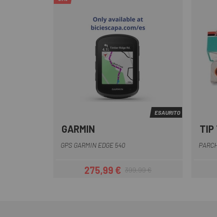
ESAURITO
GARMIN
TIP
Nero
GPS GARMIN EDGE 540
PARCH
275,99 €
399,99 €
Prezzo
Prezzo base