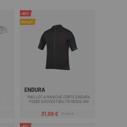
-60%
OUTLET
ENDURA
Blu
Bianco
Nero
Rosso
Verde
MAILLOT A MANICHE CORTE ENDURA
T
FS260 S/S (VESTIBILITÀ REGULAR)
31,99 €
79,99 €
Prezzo
Prezzo base
-33%