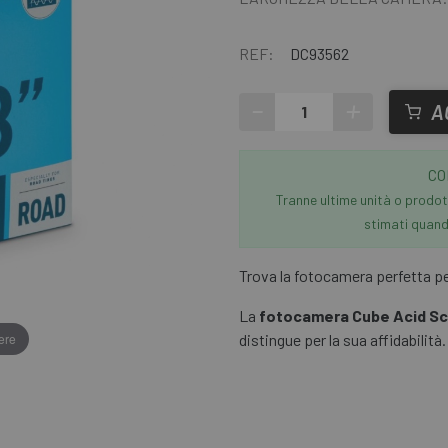
REF:
DC93562
-
+
A
CO
Tranne ultime unità o prodott
stimati quando
Trova la fotocamera perfetta per
La
fotocamera Cube Acid Sc
ere
distingue per la sua affidabilità.