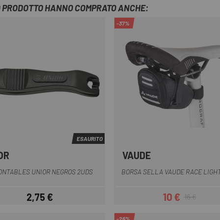
TO PRODOTTO HANNO COMPRATO ANCHE:
-37%
ESAURITO
OR
VAUDE
Nero
Nero
NTABLES UNIOR NEGROS 2UDS
BORSA SELLA VAUDE RACE LIGH
2,75 €
10 €
16 €
Prezzo
Prezzo
Prezzo base
-26%