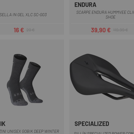
ENDURA
Nero
Grigio
Nero
SCARPE ENDURA HUMMVEE CLI
SELLA IN GEL XLC SC-G03
SHOE
16 €
39,90 €
20 €
119,99 €
Prezzo
Prezzo base
Prezzo
Prezzo base
IK
SPECIALIZED
Nero-Grigio
Nero
ZINI UNISEX GOBIK DEEP WINTER
SILLÍN SPECIALIZED POWER COM