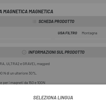
TA MAGNETICA MAGNETICA
SCHEDA PRODOTTO
USA FILTRO
Montagna
INFORMAZIONI SUL PRODOTTO
TRA, ULTRA2 e GRAVEL magped
0 N di un ulteriore 30%.
e per i magneti da 150 e 100N
SELEZIONA LINGUA