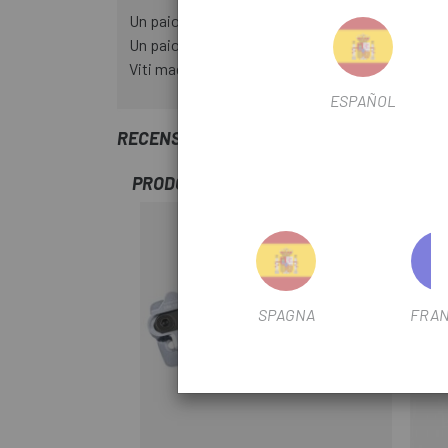
Un paio di tacchette magped FORTI per la scarp
Un paio di cuscinetti in plastica
Viti magnetiche in 2 lunghezze
ESPAÑOL
RECENSIONI TRUSTED SHOPS
PRODOTTI SIMILI
-15%
SPAGNA
FRAN