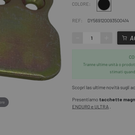
Multiplo
COLORE:
REF:
DY569120093500414
-
+
A
CO
Tranne ultime unità o prodott
stimati quando
Scopri las ultime novità sugli 
Presentiamo
tacchette magn
ere
ENDURO e ULTRA
.