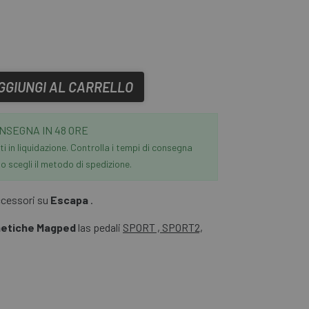
GGIUNGI AL CARRELLO
NSEGNA IN 48 ORE
i in liquidazione. Controlla i tempi di consegna
 scegli il metodo di spedizione.
accessori su
Escapa
.
etiche Magped
las pedali
SPORT , SPORT2,