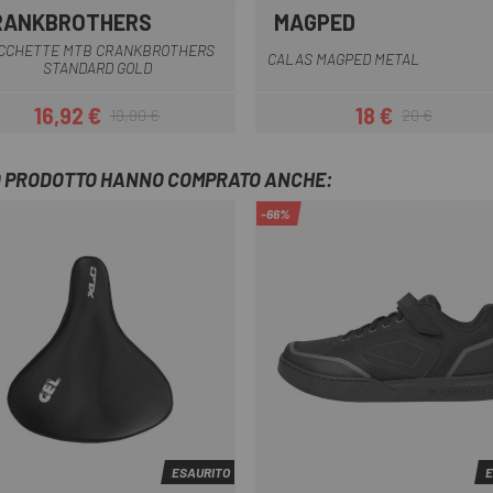
RANKBROTHERS
MAGPED
Multiplo
Multiplo
CCHETTE MTB CRANKBROTHERS
CALAS MAGPED METAL
STANDARD GOLD
16,92 €
18 €
19,90 €
20 €
Prezzo
Prezzo base
Prezzo
Prezzo base
TO PRODOTTO HANNO COMPRATO ANCHE:
-66%
ESAURITO
E