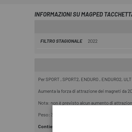
INFORMAZIONI SU MAGPED TACCHET
FILTRO STAGIONALE
2022
Per SPORT , SPORT2, ENDURO , ENDURO2, UL
Aumenta la forza di attrazione dei magneti da 20
Nota: non è previsto alcun aumento di attrazion
Peso: 32 g per piatto
Contiene
: