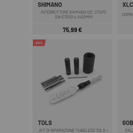
SHIMANO
XLC
INTERRUTTORE SHIMANO IZQ. STEPS
COPRI
SW-E7000-L (400MM)
75,99 €
Prezzo
-20%
TOLS
GOB
Nero
KIT DI RIPARAZIONE TUBELESS TOLS +
CAL