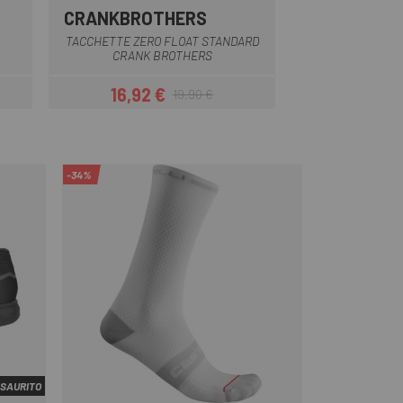
CRANKBROTHERS
TIME
Argento
TACCHETTE ZERO FLOAT STANDARD
CALAS TIME ATAC
CRANK BROTHERS
16,92 €
18,48
19,90 €
Prezzo
Prezzo base
-34%
SAURITO