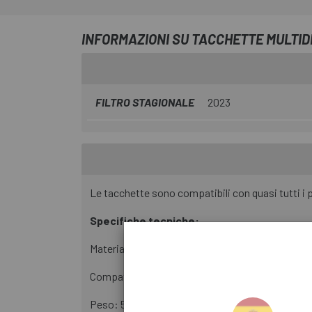
INFORMAZIONI SU TACCHETTE MULTID
FILTRO STAGIONALE
2023
Le tacchette sono compatibili con quasi tutti i
Specifiche tecniche:
Materiale: acciaio
Compatibilità: pedali Shimano SPD, eccetto PD
Peso: 51 g (solo tacchette a vite), 80 g (tacchet