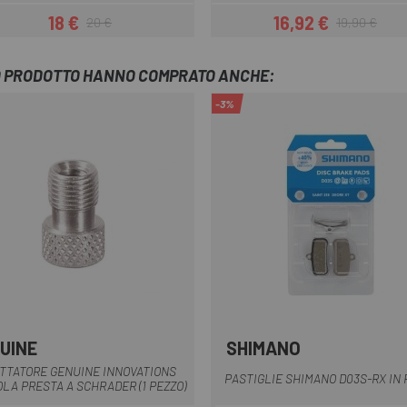
18 €
16,92 €
20 €
19,90 €
Prezzo
Prezzo base
Prezzo
Prezzo base
TO PRODOTTO HANNO COMPRATO ANCHE:
-3%
UINE
SHIMANO
Argento
Multiplo
TTATORE GENUINE INNOVATIONS
PASTIGLIE SHIMANO D03S-RX IN 
LA PRESTA A SCHRADER (1 PEZZO)