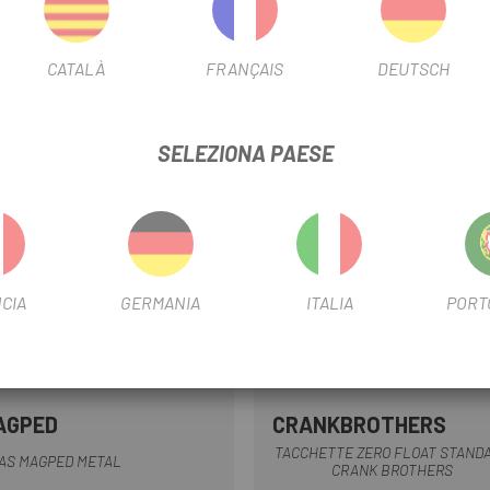
CATALÀ
FRANÇAIS
DEUTSCH
-15%
SELEZIONA PAESE
CIA
GERMANIA
ITALIA
PORT
AGPED
CRANKBROTHERS
Multiplo
Argento
TACCHETTE ZERO FLOAT STAND
AS MAGPED METAL
CRANK BROTHERS