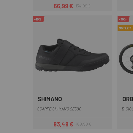
66,99 €
134,99 €
Prezzo
Prezzo base
-15%
-35%
OUTLET
SHIMANO
OR
Nero
Verde
SCARPE SHIMANO GE500
BICIC
93,49 €
109,99 €
Prezzo
Prezzo base