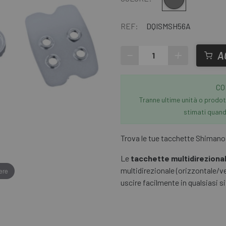
REF:
DQISMSH56A
-
+
A
CO
Tranne ultime unità o prodott
stimati quando
Trova le tue tacchette Shiman
Le
tacchette multidirezion
multidirezionale (orizzontale/ve
ere
uscire facilmente in qualsiasi s