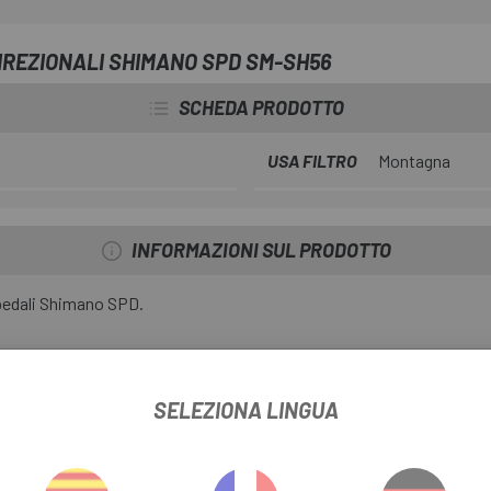
IREZIONALI SHIMANO SPD SM-SH56
SCHEDA PRODOTTO
USA FILTRO
Montagna
INFORMAZIONI SUL PRODOTTO
 pedali Shimano SPD.
SELEZIONA LINGUA
-M585 e PD-M858 Silver
te con piastra posteriore)