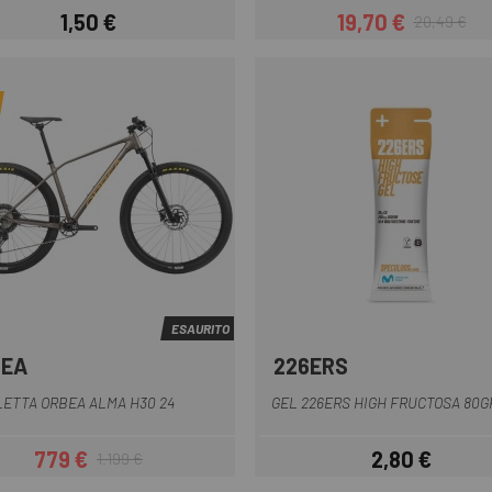
1,50 €
19,70 €
20,49 €
Prezzo
Prezzo
Prezzo base
ESAURITO
BEA
226ERS
Marrone-Arancio
Rosso
Turchese
Multiplo
LETTA ORBEA ALMA H30 24
GEL 226ERS HIGH FRUCTOSA 80G
779 €
2,80 €
1.199 €
Prezzo
Prezzo base
Prezzo