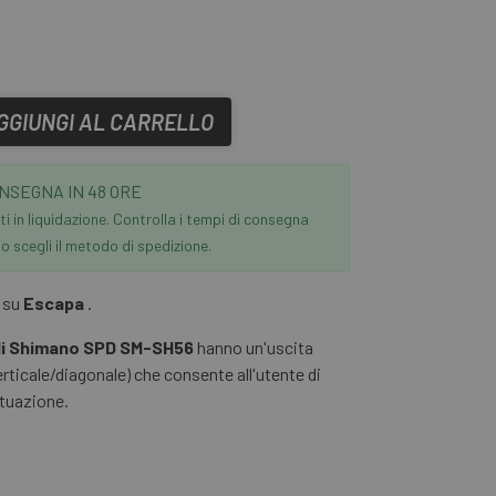
GGIUNGI AL CARRELLO
NSEGNA IN 48 ORE
i in liquidazione. Controlla i tempi di consegna
 scegli il metodo di spedizione.
o su
Escapa
.
ali Shimano SPD SM-SH56
hanno un'uscita
rticale/diagonale) che consente all'utente di
ituazione.