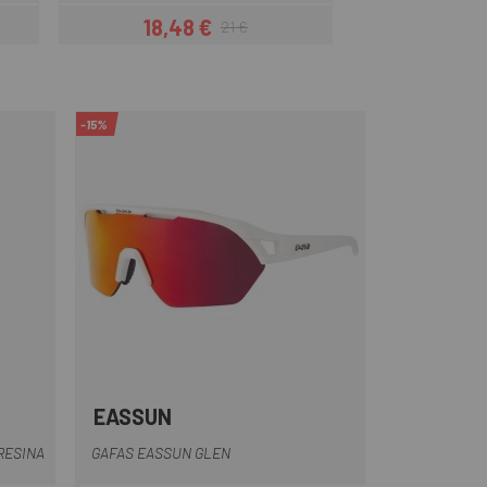
18,48 €
18,48
21 €
Prezzo
Prezzo base
-15%
EASSUN
Blu
bianco rosso
Arancione-Nero
Nero Blu
Nero rosso
RESINA
GAFAS EASSUN GLEN