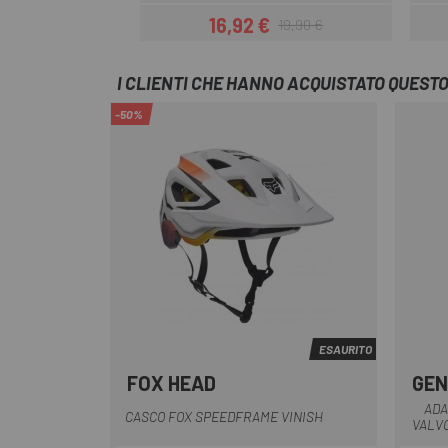
16,92 €
19,90 €
Prezzo
Prezzo base
I CLIENTI CHE HANNO ACQUISTATO QUES
-50%
ESAURITO
FOX HEAD
GEN
Blu
Grigio-Arancio
Verde-Grigio
Bianco-Arancio
ADA
CASCO FOX SPEEDFRAME VINISH
VALVO