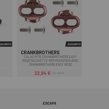
SAURITO
ESAURITO
CRANKBROTHERS
Multiplo
CALAS MTB CRANKBROTHERS EASY
ROSETACCHETTE PER MOUNTAIN BIKE
CRANKBROTHERS EASY ROSE
22,94 €
26,99 €
Prezzo
Prezzo base
ESCAPA