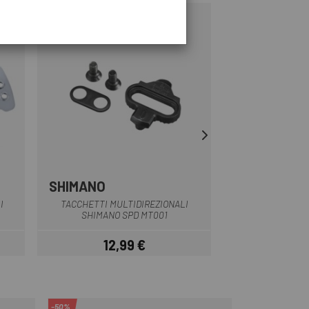
-10%
SHIMANO
MAGPED
Nero
I
TACCHETTI MULTIDIREZIONALI
CALAS MAGPED M
SHIMANO SPD MT001
12,99 €
18 
Prezzo
-50%