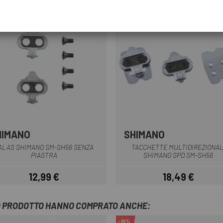
HIMANO
SHIMANO
Grigio
Grigio
ALAS SHIMANO SM-SH56 SENZA
TACCHETTE MULTIDIREZIONAL
PIASTRA
SHIMANO SPD SM-SH56
12,99 €
18,49 €
Prezzo
Prezzo
TO PRODOTTO HANNO COMPRATO ANCHE:
-15%