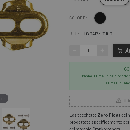
Multiplo
COLORE:
REF:
DY04123.01100
-
+
A
CO
Tranne ultime unità o prodott
stimati quando
ere
Ulti
Las tacchette
Zero Float
del 
progettate specificamente per l
del marchio Crankbrothers .