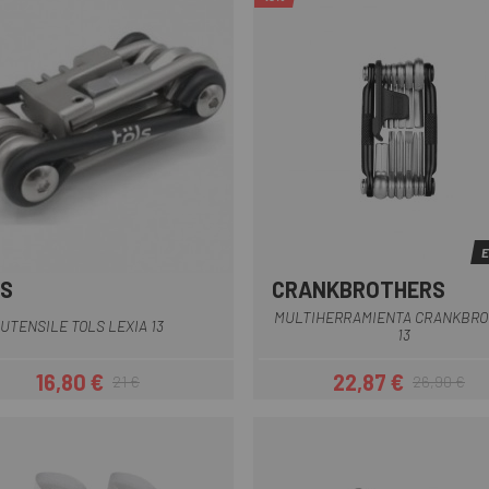
E
S
CRANKBROTHERS
Grigio
Nero
Nero ro
MULTIHERRAMIENTA CRANKBR
UTENSILE TOLS LEXIA 13
13
16,80 €
22,87 €
21 €
26,90 €
Prezzo
Prezzo base
Prezzo
Prezzo base