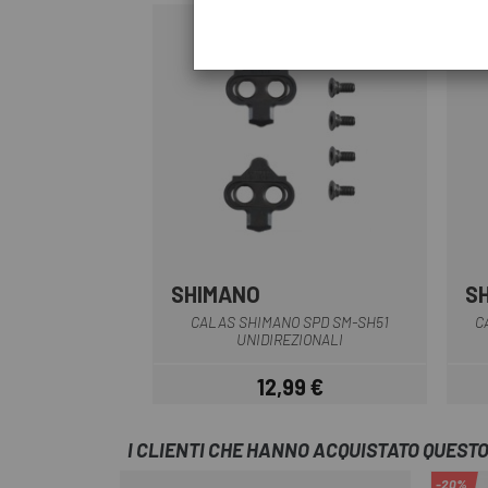
SHIMANO
S
Multiplo
CALAS SHIMANO SPD SM-SH51
C
UNIDIREZIONALI
12,99 €
Prezzo
I CLIENTI CHE HANNO ACQUISTATO QUES
-20%