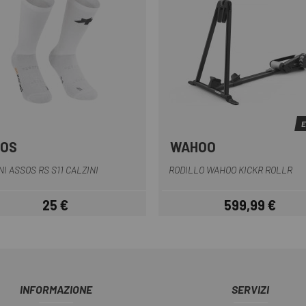
E
SOS
WAHOO
Bianco
Nero
Nero
NI ASSOS RS S11 CALZINI
RODILLO WAHOO KICKR ROLLR
25 €
599,99 €
Prezzo
Prezzo
INFORMAZIONE
SERVIZI