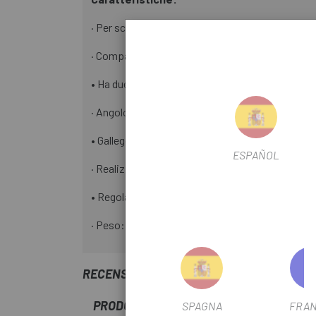
· Per scarpe da MTB.
· Compatibile con tutti i pedali del marchio Cran
• Ha due fori.
· Angolo di rilascio di 15 gradi per un posiziona
• Galleggiabilità: 6º, che garantisce una presa pe
ESPAÑOL
· Realizzato in ottone.
• Regolazione: 2,2 mm a sinistra/destra.
· Peso: 30 grammi al paio.
RECENSIONI TRUSTED SHOPS
PRODOTTI SIMILI
SPAGNA
FRAN