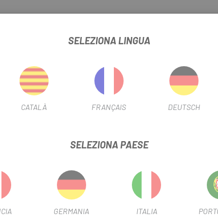
kbrothers .
SELEZIONA LINGUA
mento più semplice.
rfetta tra pedale e scarpa.
CATALÀ
FRANÇAIS
DEUTSCH
SELEZIONA PAESE
CIA
GERMANIA
ITALIA
PORT