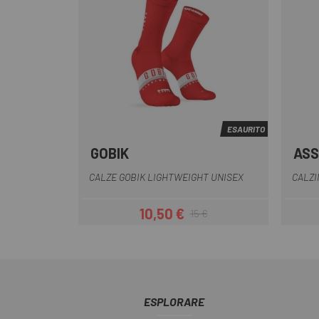
ESAURITO
GOBIK
AS
Giallo
Bianco
Grigio
Nero
Rosso
CALZE GOBIK LIGHTWEIGHT UNISEX
CALZI
10,50 €
15 €
Prezzo
Prezzo base
ESPLORARE