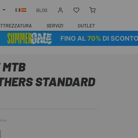
O
BLOG
ATTREZZATURA
SERVIZI
OUTLET
 MTB
THERS STANDARD
90 €