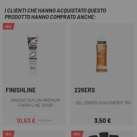
I CLIENTI CHE HANNO ACQUISTATO QUESTO
PRODOTTO HANNO COMPRATO ANCHE:
-15%
FINISHLINE
226ERS
GRASSO TEFLON PREMIUM
GEL 226ERS HIGH ENERGY 76G
FINISH LINE 100GR
10,63 €
3,50 €
12,50 €
Prezzo
Prezzo base
Prezzo
-15%
-10%