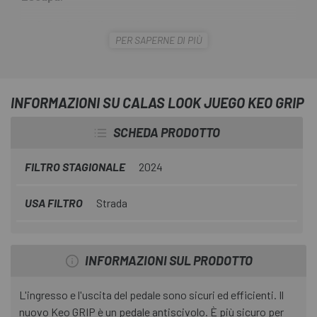
Le
Calas Look Juego Keo Grip
ono state sviluppate con
PER SAPERNE DI PIÙ
l'obiettivo di ridurre al minimo il peso e mantenere la
compatibilità con tutte le scarpe presenti sul mercato.
Disponibili in tre gradi angolari per la libertà angolare;
Grigio (4.5), nero (0) e rosso (9).
INFORMAZIONI SU CALAS LOOK JUEGO KEO GRIP
SCHEDA PRODOTTO
FILTRO STAGIONALE
2024
USA FILTRO
Strada
INFORMAZIONI SUL PRODOTTO
L'ingresso e l'uscita del pedale sono sicuri ed efficienti. Il
nuovo Keo GRIP è un pedale antiscivolo. È più sicuro per