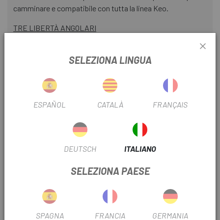
camminare e compatibile con tutta la linea Keo.
TRE LIBERTÀ ANGOLARI
Look offre tre opzioni di libertà angolare per rispondere alle
SELEZIONA LINGUA
esigenze specifiche di ogni ciclista:
Grigio: libertà angolare di 4,5°
Nero: 0° libertà angolare
ESPAÑOL
CATALÀ
FRANÇAIS
Rosso: 9° libertà angolare
MEMORIA DI POSIZIONE
DEUTSCH
ITALIANO
Il brevetto LOOK della "memoria di posizione" consente di
SELEZIONA PAESE
conservare facilmente le regolazioni dei pedali quando
vengono sostituiti. Per utilizzare questo sistema, la suola
delle scarpe deve essere dotata di una scanalatura centrale
oblunga, in cui viene inserito il pezzo di memoria di
SPAGNA
FRANCIA
GERMANIA