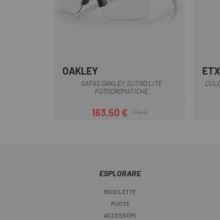
OAKLEY
ET
nero opaco
Bianco opaco
GAFAS OAKLEY SUTRO LITE
CULO
FOTOCROMATICHE
163,50 €
218 €
Prezzo
Prezzo base
ESPLORARE
BICICLETTE
RUOTE
ACCESSORI