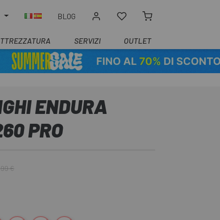
O
BLOG
ATTREZZATURA
SERVIZI
OUTLET
NGHI ENDURA
260 PRO
,99 €