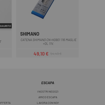
SAURITO
SHIMANO
ro
 chiaro
CATENA SHIMANO CN-HG901 116 MAGLIE
T
+QL 11V.
49,10 €
54,49 €
Prezzo
Prezzo base
ESCAPA
I NOSTRI NEGOZI
AMICO ESCAPA
 OFFERTA
LAVORA CON NOI!