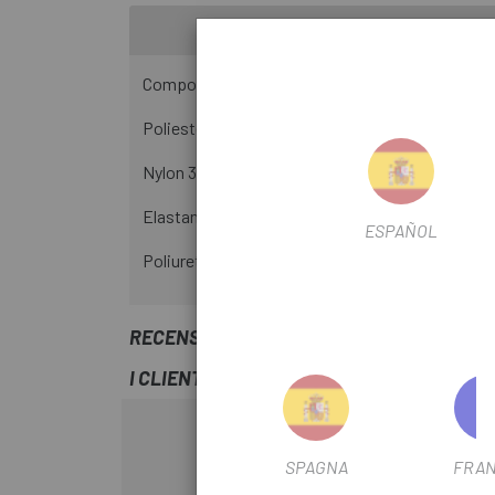
Composizione:
Poliester 45%
Nylon 35%
Elastan 15%
ESPAÑOL
Poliuretano 5%
RECENSIONI TRUSTED SHOPS
I CLIENTI CHE HANNO ACQUISTATO QUES
-15%
SPAGNA
FRAN