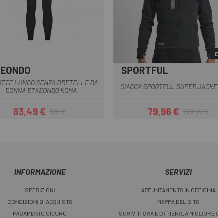
E
XEONDO
SPORTFUL
Nero
Blu scuro
Nero
Verde scu
Grigio
TTE LUNGO SENZA BRETELLE DA
GIACCA SPORTFUL SUPER JACKE
DONNA ETXEONDO KOMA
83,49 €
79,96 €
129 €
199,90 €
Prezzo
Prezzo base
Prezzo
Prezzo base
INFORMAZIONE
SERVIZI
SPEDIZIONI
APPUNTAMENTO IN OFFICINA
CONDIZIONI DI ACQUISTO
MAPPA DEL SITO
PAGAMENTO SICURO
ISCRIVITI ORA E OTTIENI LA MIGLIORE