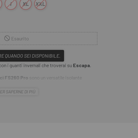
l
XL
XXL
Esaurito
E QUANDO SEI DISPONIBILE.
con i guanti invernali che troverai su
Escapa
.
ci FS260 Pro
sono un versatile isolante
 ai loro pannelli in lussuoso tessuto
ER SAPERNE DI PIÙ
to DWR M™ senza PFC offrono isolamento,
I
Guanti Lunghi Endura Termici FS260 Pro
tima generazione con impressioni in silicone per