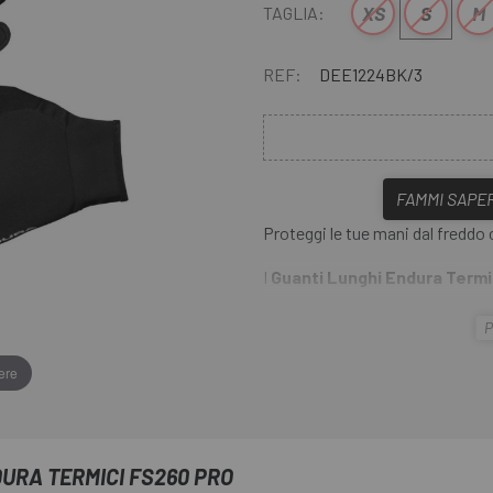
XS
S
M
TAGLIA:
REF:
DEE1224BK/3
FAMMI SAPER
Proteggi le tue mani dal freddo 
I
Guanti Lunghi Endura Termi
termico multi-stagionale. Grazie
P
Thermoroubaix® con trattamen
comfort e resistenza all'acqua. 
ere
hanno palme in microfibra di ul
una migliore presa.
DURA TERMICI FS260 PRO