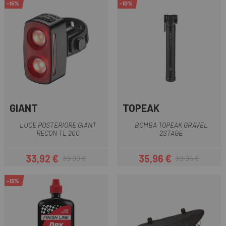
-15%
-10%
GIANT
TOPEAK
LUCE POSTERIORE GIANT
BOMBA TOPEAK GRAVEL
RECON TL 200
2STAGE
33,92 €
35,96 €
39,90 €
39,95 €
Prezzo
Prezzo base
Prezzo
Prezzo base
-15%