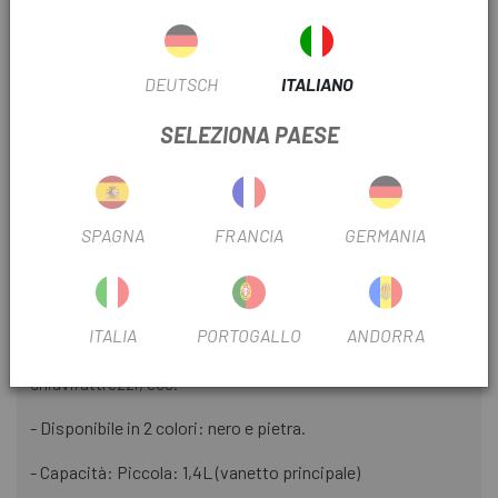
Specifiche:
- Poliestere 900D con rivestimento impermeabile e nucleo
interno rigido
DEUTSCH
ITALIANO
- Cerniera impermeabile YKK® Aquaguard® con linguetta di
SELEZIONA PAESE
grandi dimensioni per facilitare l'accesso alla borsa con una
sola mano
- Tasca piatta con patta in rete elastica
SPAGNA
FRANCIA
GERMANIA
- Banda riflettente stampata JRC - Tasche laterali in
Ripstop con cordini elastici per assicurare una vestibilità
aderente
ITALIA
PORTOGALLO
ANDORRA
- Cordino elastico nel vano principale interno per fissare
chiavi/attrezzi, ecc.
- Disponibile in 2 colori: nero e pietra.
- Capacità: Piccola: 1,4L (vanetto principale)