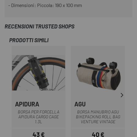
- Dimensioni: Piccola: 190 x 100 mm
RECENSIONI TRUSTED SHOPS
PRODOTTI SIMILI
APIDURA
AGU
BORSA PER FORCELLA
BORSA MANUBRIO AGU
APIDURA CARGO CAGE
BIKEPACKING ROLL BAG
A
1.3L
VENTURE VINTAGE
43 €
40 €