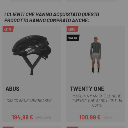
Prezzo
Prezzo
I CLIENTI CHE HANNO ACQUISTATO QUESTO
PRODOTTO HANNO COMPRATO ANCHE:
-21%
-25%
SALDI
ABUS
TWENTY ONE
MAGLIA A MANICHE LUNGHE
CASCO ABUS AIRBREAKER
TWENTY ONE AERO LIGHT DA
UOMO
194,99 €
100,99 €
249,95 €
135 €
Prezzo
Prezzo base
Prezzo
Prezzo base