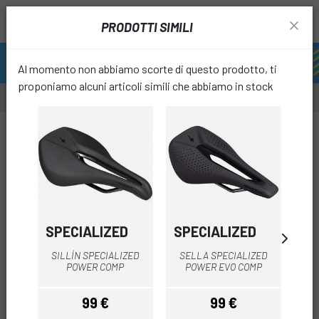
PRODOTTI SIMILI
Al momento non abbiamo scorte di questo prodotto, ti
proponiamo alcuni articoli simili che abbiamo in stock
-17%
-15%
favori
SPECIALIZED
SPECIALIZED
SE
SE
SILLÍN SPECIALIZED
SELLA SPECIALIZED
POWER COMP
POWER EVO COMP
99 €
99 €
10
Prezzo
Prezzo