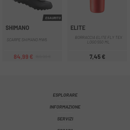
ESAURITO
SHIMANO
ELITE
BORRACCIA ELITE FLY TEX
SCARPE SHIMANO MW5
LOGO 550 ML
84,99 €
7,45 €
169,99 €
Prezzo
Prezzo base
Prezzo
ESPLORARE
INFORMAZIONE
SERVIZI