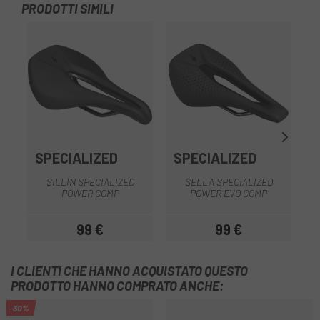
PRODOTTI SIMILI
-1
SPECIALIZED
SPECIALIZED
S
SILLÍN SPECIALIZED
SELLA SPECIALIZED
POWER COMP
POWER EVO COMP
99 €
99 €
Prezzo
Prezzo
I CLIENTI CHE HANNO ACQUISTATO QUESTO
PRODOTTO HANNO COMPRATO ANCHE:
-30%