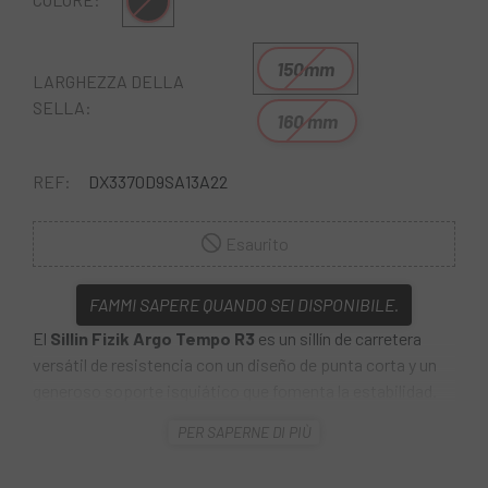
Nero
150mm
LARGHEZZA DELLA
SELLA:
160 mm
REF:
DX3370D9SA13A22
Esaurito
FAMMI SAPERE QUANDO SEI DISPONIBILE.
El
Sillin Fizik Argo Tempo R3
es un sillín de carretera
versátil de resistencia con un diseño de punta corta y un
generoso soporte isquiático que fomenta la estabilidad.
Cuando una forma de silla de montar tradicional alienta a
PER SAPERNE DI PIÙ
los ciclistas a cambiar su posición con frecuencia para un
mejor apalancamiento, Argo coloca al ciclista en una