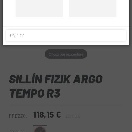
CHIUDI
Clicca per espandere
SILLÍN FIZIK ARGO
TEMPO R3
118,15 €
PREZZO:
139,00 €
COLORE: