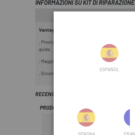
INFORMAZIONI SU KIT DI RIPARAZIONE
Vantaggi:
. Prestazioni ottimali: sostituendo le parti usura
guida.
. Maggiore durata: una manutenzione regolare prol
ESPAÑOL
. Sicurezza: una forcella in buone condizioni è es
RECENSIONI TRUSTED SHOPS
PRODOTTI SIMILI
SPAGNA
FRAN