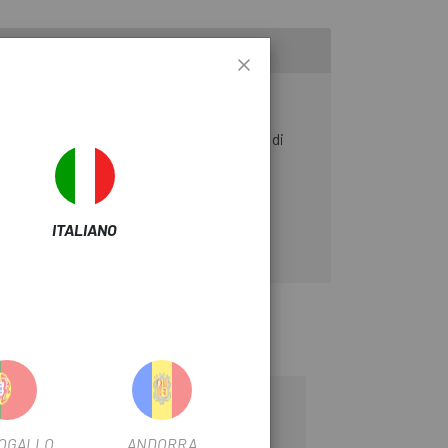
 che si traduce in una migliore esperienza di
 termine.
ITALIANO
OGALLO
ANDORRA