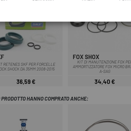
KF
FOX SHOX
Multiplo
KIT DI MANUTENZIONE FOX PE
IT RETENES SKF PER FORCELLE
AMMORTIZZATORE FOX MICRO BR
OCK SHOCK DA 35MM 2008-2015
A-SAG
36,59 €
34,40 €
Prezzo
Prezzo
TO PRODOTTO HANNO COMPRATO ANCHE: