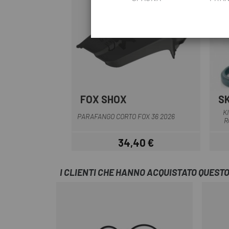
FOX SHOX
S
Nero
K
PARAFANGO CORTO FOX 36 2026
R
34,40 €
Prezzo
I CLIENTI CHE HANNO ACQUISTATO QUES