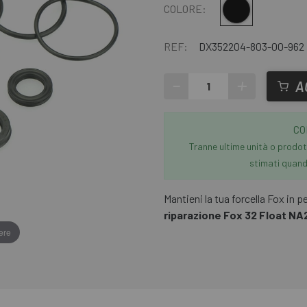
Multiplo
COLORE:
REF:
DX352204-803-00-962
-
+
A
CO
Tranne ultime unità o prodott
stimati quando
Mantieni la tua forcella Fox in 
riparazione Fox 32 Float NA
ere