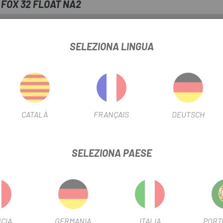
 FOX 32 FLOAT NA2
INFORMAZIONI SUL PRODOTTO
SELEZIONA LINGUA
te, garantirai un funzionamento regolare ed efficiente della forcella,
ungherà la vita della forcella ed eviterà costose riparazioni a lungo
CATALÀ
FRANÇAIS
DEUTSCH
senziale per garantire la tua sicurezza quando vai in bicicletta.
SELEZIONA PAESE
CIA
GERMANIA
ITALIA
PORT