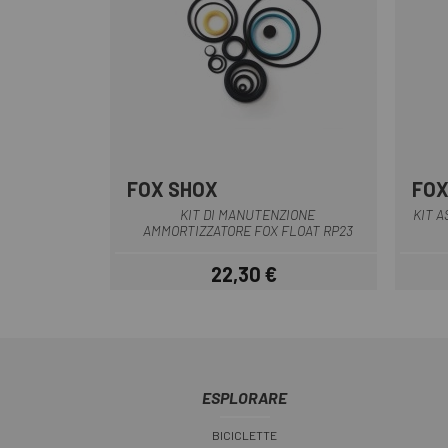
FOX SHOX
FOX
Multiplo
KIT DI MANUTENZIONE
KIT A
AMMORTIZZATORE FOX FLOAT RP23
22,30 €
Prezzo
ESPLORARE
BICICLETTE