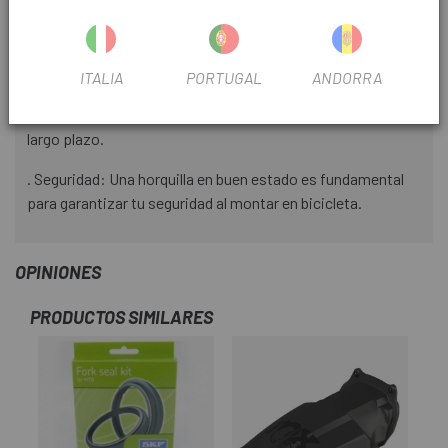
desgastadas, asegurarás un funcionamiento suave y
eficiente de tu horquilla, lo que se traduce en una mejor
experiencia de manejo.
ITALIA
PORTUGAL
ANDORRA
. Mayor durabilidad: Un mantenimiento regular prolongará la
vida útil de tu horquilla y evitará costosas reparaciones a
largo plazo.
. Seguridad: Una horquilla en buen estado es fundamental
para garantizar tu seguridad al montar en bicicleta.
OPINIONES
PRODUCTOS SIMILARES