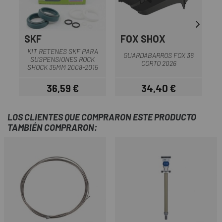
SKF
FOX SHOX
KIT RETENES SKF PARA
K
GUARDABARROS FOX 36
SUSPENSIONES ROCK
CORTO 2026
SHOCK 35MM 2008-2015
F
36,59 €
34,40 €
Precio
Precio
LOS CLIENTES QUE COMPRARON ESTE PRODUCTO
TAMBIÉN COMPRARON: