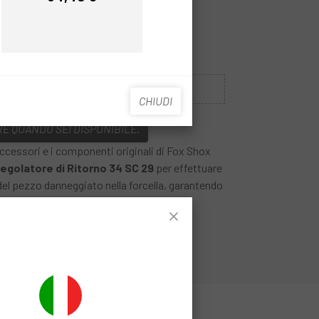
Prezzo
Prezzo
KIT
Esaurito
CHIUDI
E QUANDO SEI DISPONIBILE.
 accessori e i componenti originali di Fox Shox
Regolatore di Ritorno 34 SC 29
per effettuare
el pezzo danneggiato nella forcella, garantendo
namento.