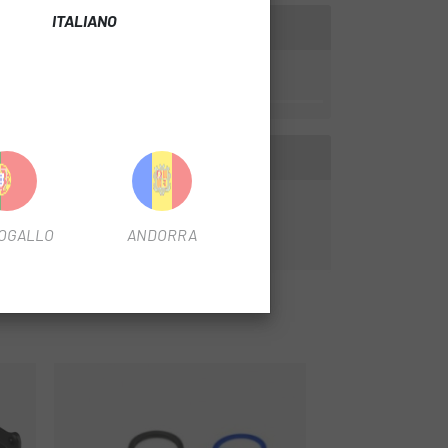
ITALIANO
 essenziale per regolare il rimbalzo della
OGALLO
ANDORRA