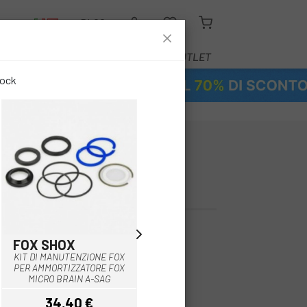
O
BLOG
ATTREZZATURA
SERVIZI
OUTLET
tock
GULATORE DI
4 SC 29
FOX SHOX
FOX SHOX
Multiplo
Multiplo
KIT DI MANUTENZIONE FOX
KIT DI RIPARAZIONE FOX 32
PER AMMORTIZZATORE FOX
FLOAT NA2
MICRO BRAIN A-SAG
34,40 €
31,22 €