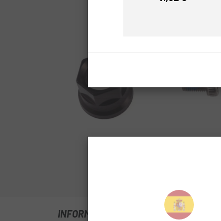
Prezzo
Clicca per espand
INFORMAZIONI SU KIT FOX REGULATOR