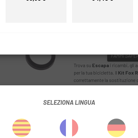
Prezzo
Prezzo
Multiplo
COLORE:
REF:
DX352204-820-05-506
FAMMI SAPER
Trova su
Escapa
i ricambi, gli
per la tua bicicletta. Il
Kit Fox 
correttamente la sostituzione d
il corretto montaggio e funzio
SELEZIONA LINGUA
ere
E DI RIMBALZO 34 SC 29