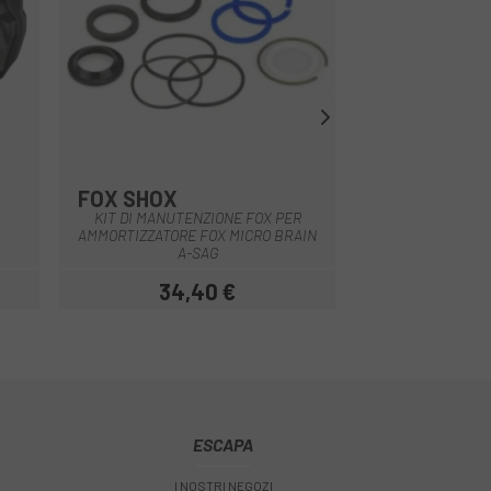
FOX SHOX
FOX SHOX
Multiplo
KIT DI MANUTENZIONE FOX PER
KIT DI RIPARAZI
AMMORTIZZATORE FOX MICRO BRAIN
N
A-SAG
34,40 €
31,
Prezzo
ESCAPA
I NOSTRI NEGOZI