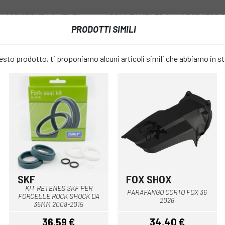
ASSISTENZA CLIENTI
APPUNTAMENTO AL LABORATORI
PRODOTTI SIMILI
I
RUOTE
ACCESSORI
ABBIGLIAMENTO
to prodotto, ti proponiamo alcuni articoli simili che abbiamo in s
ENSIONI
KIT FOX REGULATORE DI RIMBALZO 34 SC 29
KIT FOX RE
favorite_border
RIMBALZO 3
34,99 €
PREZZO:
SKF
FOX SHOX
Nero
KIT RETENES SKF PER
PARAFANGO CORTO FOX 36
FORCELLE ROCK SHOCK DA
Soltanto
MISURARE:
2026
35MM 2008-2015
36,59 €
34,40 €