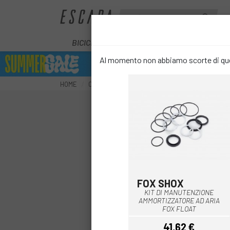
BICICLETTE
E-BIKE
COMPONENT
Al momento non abbiamo scorte di ques
HOME
COMPONENTI
SOSPENSIONI
RICAMBI SOSP
FOX SHOX
Multiplo
KIT DI MANUTENZIONE
AMMORTIZZATORE AD ARIA
FOX FLOAT
41,62 €