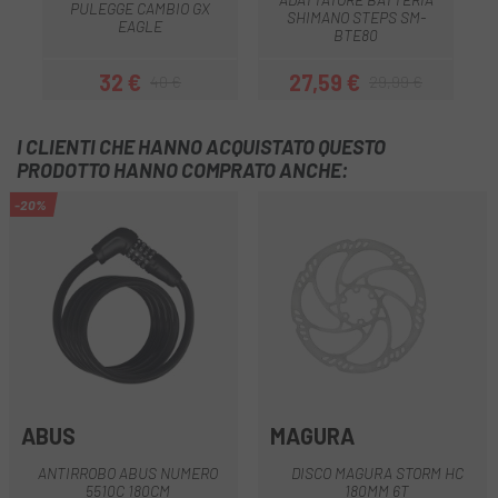
PULEGGE CAMBIO GX
C
SHIMANO STEPS SM-
EAGLE
BTE80
32 €
27,59 €
40 €
29,99 €
Prezzo
Prezzo base
Prezzo
Prezzo base
I CLIENTI CHE HANNO ACQUISTATO QUESTO
PRODOTTO HANNO COMPRATO ANCHE:
-20%
ABUS
MAGURA
ANTIRROBO ABUS NUMERO
DISCO MAGURA STORM HC
5510C 180CM
180MM 6T