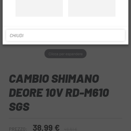
CHIUDI
Clicca per espandere
CAMBIO SHIMANO
DEORE 10V RD-M610
SGS
38,99 €
PREZZO:
48,61 €