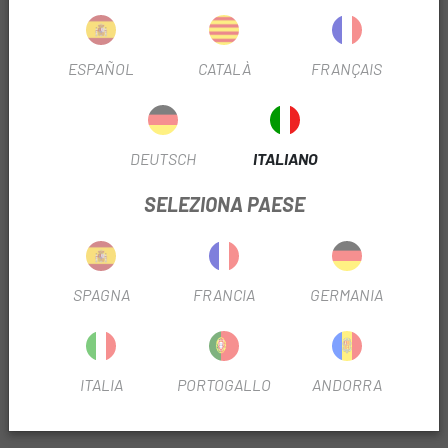
SCHEDA PRODOTTO
ESPAÑOL
CATALÀ
FRANÇAIS
VELOCITÀ
8 velocità
FILTRO STAGIONALE
2014
DEUTSCH
ITALIANO
USA FILTRO
Strada
SELEZIONA PAESE
INFORMAZIONI SUL PRODOTTO
SPAGNA
FRANCIA
GERMANIA
Sviluppo: 11-13-15-18-21-24-28-34.
Catena compatibile: Shimano HG 8/7/6 velocità.
ITALIA
PORTOGALLO
ANDORRA
RECENSIONI TRUSTED SHOPS