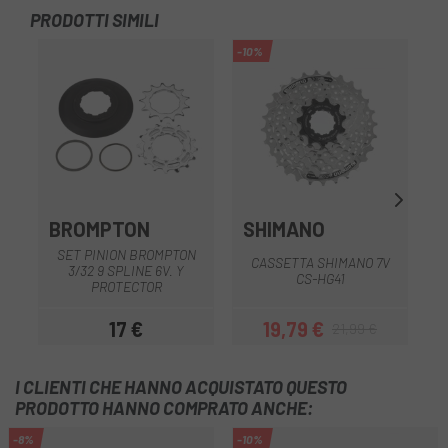
PRODOTTI SIMILI
-10%
BROMPTON
SHIMANO
SET PINION BROMPTON
CASSETTA SHIMANO 7V
3/32 9 SPLINE 6V. Y
CS-HG41
PROTECTOR
17 €
19,79 €
21,99 €
Prezzo
Prezzo
Prezzo base
I CLIENTI CHE HANNO ACQUISTATO QUESTO
PRODOTTO HANNO COMPRATO ANCHE:
-8%
-10%