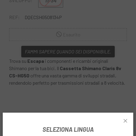
11-34
SVILUPPO:
REF:
DQECSHG508134P
Esaurito
FAMMI SAPERE QUANDO SEI DISPONIBILE.
Trova su
Escapa
i componenti e ricambi originali
Shimano per la tua bici. Il
Cassetta Shimano Claris 8v
CS-HG50
offre una vasta gamma di sviluppi stradali,
rendendolo perfetto per trasmissioni stradali a 8 velocità.
INFORMAZIONI SU CASSETTA SHIMANO CLARIS
SELEZIONA LINGUA
8V CS-HG50