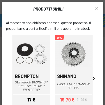
PRODOTTI SIMILI
Al momento non abbiamo scorte di questo prodotto, ti
proponiamo alcuni articoli simili che abbiamo in stock
-10%
-10%
favori
BROMPTON
SHIMANO
B
SET PINION BROMPTON
CASSETTA SHIMANO 7V
COR
3/32 9 SPLINE 6V. Y
CS-HG41
PROTECTOR
17 €
19,79 €
21,99 €
Prezzo
Prezzo
Prezzo base