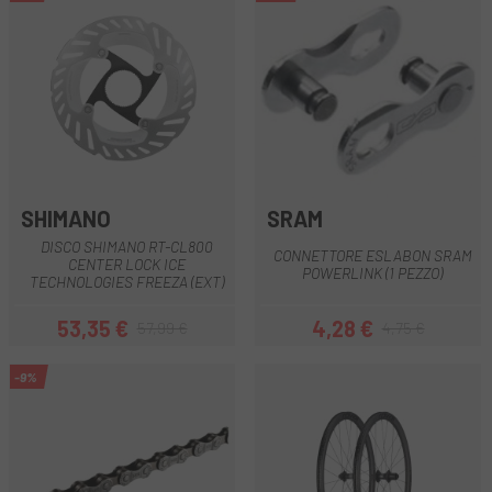
SHIMANO
SRAM
DISCO SHIMANO RT-CL800
CONNETTORE ESLABON SRAM
CENTER LOCK ICE
POWERLINK (1 PEZZO)
TECHNOLOGIES FREEZA (EXT)
53,35 €
4,28 €
57,99 €
4,75 €
Prezzo
Prezzo base
Prezzo
Prezzo base
-9%