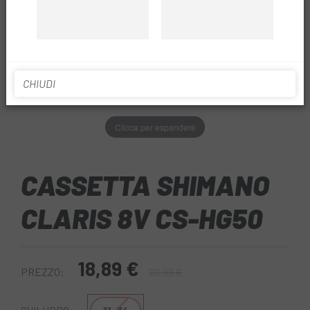
CHIUDI
Clicca per espandere
CASSETTA SHIMANO
CLARIS 8V CS-HG50
18,89 €
PREZZO:
20,99 €