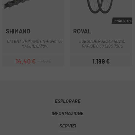
ESAURITO
SHIMANO
ROVAL
CATENA SHIMANO CN-HG40 116
JUEGO DE RUEDAS ROVAL
MAGLIE 6/7/8V.
RAPIDE C 38 DISC 700C
14,40 €
1.199 €
15,99 €
Prezzo
Prezzo base
Prezzo
ESPLORARE
INFORMAZIONE
SERVIZI