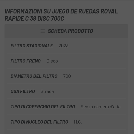
con pneumatici larghi moderni, che offrono maggiore
INFORMAZIONI SU JUEGO DE RUEDAS ROVAL
supporto sul lato per una guida sicura in tutte le
RAPIDE C 38 DISC 700C
condizioni, il set di ruote C38 offre un eccellente controllo
su strade miste, consentendo scalate energiche e
SCHEDA PRODOTTO
resistenza su tutti i tipi di strade, superando anche
aerodinamicamente molte ruote aerodinamiche più
FILTRO STAGIONALE
2023
profonde e costose.
FILTRO FRENO
Disco
DIAMETRO DEL FILTRO
700
USA FILTRO
Strada
TIPO DI COPERCHIO DEL FILTRO
Senza camera d'aria
TIPO DI NUCLEO DEL FILTRO
H.G.