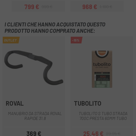
799 €
968 €
999 €
1.100 €
Prezzo
Prezzo base
Prezzo
Prezzo base
I CLIENTI CHE HANNO ACQUISTATO QUESTO
PRODOTTO HANNO COMPRATO ANCHE:
OUTLET
-15%
ROVAL
TUBOLITO
MANUBRIO DA STRADA ROVAL
TUBOLITO S TUBO STRADA
RAPIDE 31.8
700C PRESTA 60MM TUBO
369 €
25,46 €
29,95 €