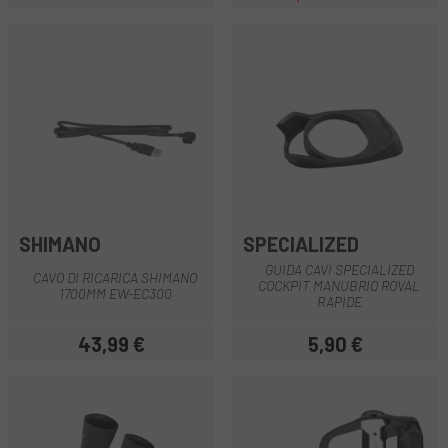
Prezzo
Prezzo
Prezzo base
SHIMANO
SPECIALIZED
GUIDA CAVI SPECIALIZED
CAVO DI RICARICA SHIMANO
COCKPIT MANUBRIO ROVAL
1700MM EW-EC300
RAPIDE
43,99 €
5,90 €
Prezzo
Prezzo