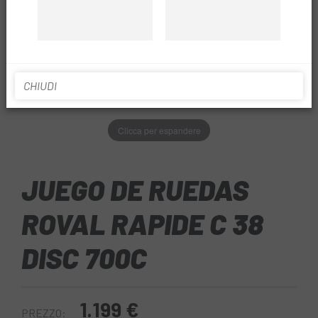
CHIUDI
Clicca per espandere
JUEGO DE RUEDAS
ROVAL RAPIDE C 38
DISC 700C
1.199 €
PREZZO: