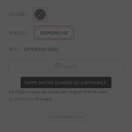
Nero
COLORE:
SHIMANO HG
NUCLEO:
REF:
DX7530021-4500
Esaurito
FAMMI SAPERE QUANDO SEI DISPONIBILE.
Le migliori ruote da strada dei migliori marchi sono
disponibili su
Escapa
.
Il
Set di ruote Roval Rapide C 38 Disc 700C
porta le
PER SAPERNE DI PIÙ
prestazioni in fibra di carbonio nel mondo reale. Sono
ruote versatili che si adattano perfettamente alle strade
sterrate o alle strade di montagna. Ottimizzato per l'uso