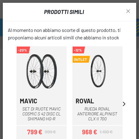
PRODOTTI SIMILI
Al momento non abbiamo scorte di questo prodotto, ti
proponiamo alcuni articoli simili che abbiamo in stock
-20%
-12%
OUTLET
favori
MAVIC
ROVAL
RO
SET DI RUOTE MAVIC
RUEDA ROVAL
R
COSMIC S 42 DISC CL
ANTERIORE ALPINIST
SHIMANO HG-R
CLX II 700
799 €
968 €
999 €
1.100 €
Prezzo
Prezzo base
Prezzo
Prezzo base