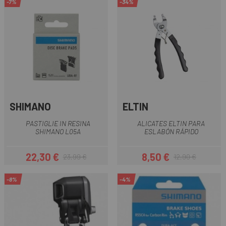
-7%
-34%
SHIMANO
ELTIN
PASTIGLIE IN RESINA
ALICATES ELTIN PARA
SHIMANO L05A
ESLABÓN RÁPIDO
22,30 €
8,50 €
23,99 €
12,90 €
Prezzo
Prezzo base
Prezzo
Prezzo base
-8%
-4%