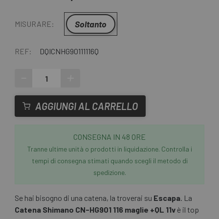
Soltanto
MISURARE:
REF:
DQICNHG90111116Q
-
+
AGGIUNGI AL CARRELLO
CONSEGNA IN 48 ORE
Tranne ultime unità o prodotti in liquidazione. Controlla i
tempi di consegna stimati quando scegli il metodo di
spedizione.
Se hai bisogno di una catena, la troverai su
Escapa
. La
Catena Shimano CN-HG901 116 maglie +QL 11v
è il top