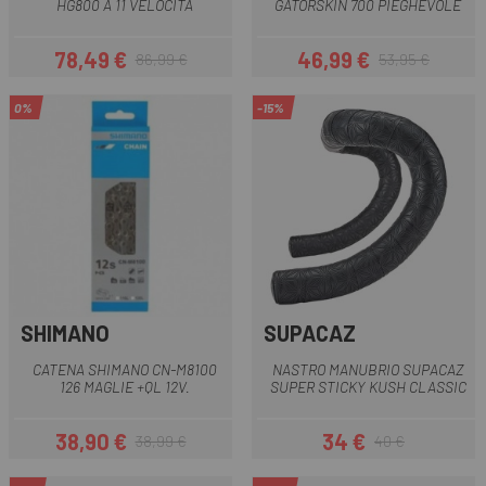
HG800 A 11 VELOCITÀ
GATORSKIN 700 PIEGHEVOLE
78,49 €
46,99 €
86,99 €
53,95 €
Prezzo
Prezzo base
Prezzo
Prezzo base
0%
-15%
SHIMANO
SUPACAZ
CATENA SHIMANO CN-M8100
NASTRO MANUBRIO SUPACAZ
126 MAGLIE +QL 12V.
SUPER STICKY KUSH CLASSIC
38,90 €
34 €
38,99 €
40 €
Prezzo
Prezzo base
Prezzo
Prezzo base