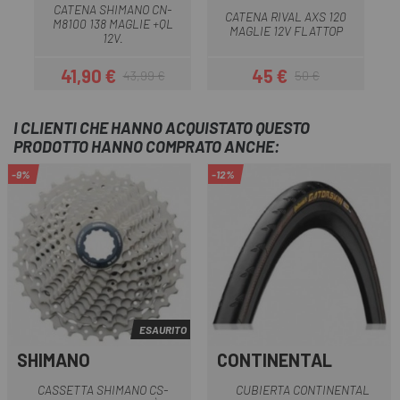
CATENA SHIMANO CN-
CATENA RIVAL AXS 120
M8100 138 MAGLIE +QL
C
MAGLIE 12V FLATTOP
12V.
41,90 €
45 €
43,99 €
50 €
Prezzo
Prezzo base
Prezzo
Prezzo base
I CLIENTI CHE HANNO ACQUISTATO QUESTO
PRODOTTO HANNO COMPRATO ANCHE:
-9%
-12%
ESAURITO
SHIMANO
CONTINENTAL
CASSETTA SHIMANO CS-
CUBIERTA CONTINENTAL