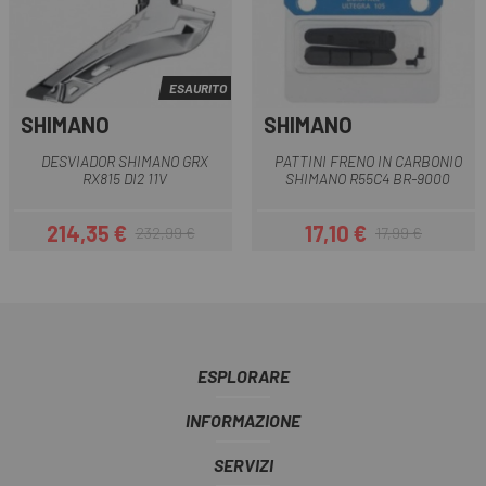
ESAURITO
SHIMANO
SHIMANO
DESVIADOR SHIMANO GRX
PATTINI FRENO IN CARBONIO
RX815 DI2 11V
SHIMANO R55C4 BR-9000
214,35 €
17,10 €
232,99 €
17,99 €
Prezzo
Prezzo base
Prezzo
Prezzo base
ESPLORARE
INFORMAZIONE
SERVIZI