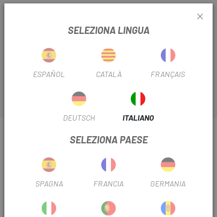
Scopri la gamma di catene Sram su
Escapa
. La
Catena
Sram 971 114 Maglie 9v
soddisfa gli amanti della MTB per
SELEZIONA LINGUA
la sua eccellente rapporto qualità-prezzo. Adatta a tutte le
discipline della MTB, la catena SRAM 9v 971 ti permette di
avere una trasmissione fluida e una catena resistente per
molti anni.
ESPAÑOL
CATALÀ
FRANÇAIS
DEUTSCH
ITALIANO
INFORMAZIONI SU CATENA SRAM 971 CON 114
SELEZIONA PAESE
MAGLIE PER 9 VELOCITÀ.
SCHEDA PRODOTTO
SPAGNA
FRANCIA
GERMANIA
VELOCITÀ
9 velocità
FILTRO STAGIONALE
2015