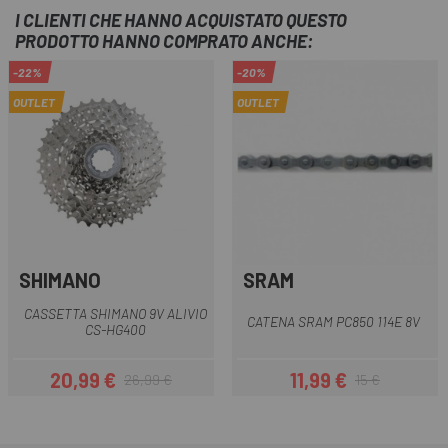
I CLIENTI CHE HANNO ACQUISTATO QUESTO
PRODOTTO HANNO COMPRATO ANCHE:
-22%
-20%
OUTLET
OUTLET
SHIMANO
SRAM
CASSETTA SHIMANO 9V ALIVIO
CATENA SRAM PC850 114E 8V
CS-HG400
20,99 €
11,99 €
26,99 €
15 €
Prezzo
Prezzo base
Prezzo
Prezzo base