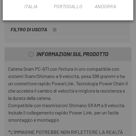
ITALIA
PORTOGALLO
ANDORRA
USA FILTRO
Montagna
FILTRO DI USCITA
Sì
INFORMAZIONI SUL PRODOTTO
Catena Sram PC-971 con finitura in oro compatibile con
sistemi Sram/Shimano a 9 velocità, pesa 298 grammi e ha
un connettore rapido
PowerLink
. Tecnologia Power Chain II
che accelera il cambio di velocità e migliora la resistenza e
la durata della catena.
Compatibile con trasmissioni Shimano SRAM a 9 velocità.
Include il collegamento rapido Power Link, per un facile
smontaggio e montaggio
*L'IMMAGINE POTREBBE NON RIFLETTERE LA REALTÀ