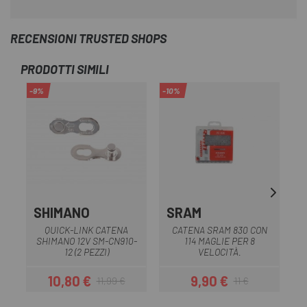
RECENSIONI TRUSTED SHOPS
PRODOTTI SIMILI
-9%
-10%
-1
SHIMANO
SRAM
QUICK-LINK CATENA
CATENA SRAM 830 CON
P
SHIMANO 12V SM-CN910-
114 MAGLIE PER 8
12 (2 PEZZI)
VELOCITÀ.
10,80 €
9,90 €
11,99 €
11 €
Prezzo
Prezzo base
Prezzo
Prezzo base