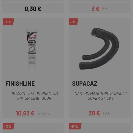
0,30 €
3 €
5 €
Prezzo
Prezzo
Prezzo base
-15%
0%
FINISHLINE
SUPACAZ
GRASSO TEFLON PREMIUM
NASTRO MANUBRIO SUPACAZ
FINISH LINE 100GR
SUPER STICKY
10,63 €
30 €
12,50 €
30 €
Prezzo
Prezzo base
Prezzo
Prezzo base
-10%
-64%