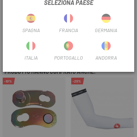
SELEZIONA PAESE
INFORMAZIONI SUL PRODOTTO
Il
Tope Funda Cambio Shimano 6mm SP-40 SIS (1ud)
è
l'accessorio di cui hai bisogno per evitare che i tuoi cavi dei
SPAGNA
FRANCIA
GERMANIA
freni si deteriorino precocemente.
RECENSIONI TRUSTED SHOPS
ITALIA
PORTOGALLO
ANDORRA
I CLIENTI CHE HANNO ACQUISTATO QUESTO
PRODOTTO HANNO COMPRATO ANCHE:
-10%
-25%