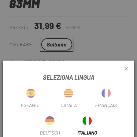
83MM
31,99 €
PREZZO:
42,00 €
Soltanto
MISURARE:
REF:
DR00.6415.049.020
-
+
SELEZIONA LINGUA
AGGIUNGI AL CARRELLO
ESPAÑOL
CATALÀ
FRANÇAIS
CONSEGNA IN 48 ORE
Tranne ultime unità o prodotti in liquidazione. Controlla i
tempi di consegna stimati quando scegli il metodo di
DEUTSCH
ITALIANO