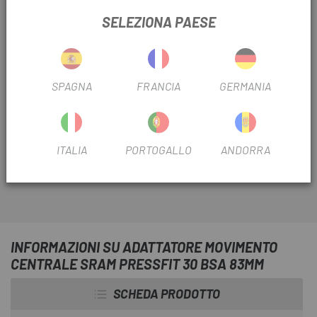
spedizione.
SELEZIONA PAESE
Ultimi articoli in magazzino
In
Escapa
abbiamo tutti i ricambi del marchio Sram.
SPAGNA
FRANCIA
GERMANIA
L'
Adattatore Movimento Centrale Sram Pressfit 30
a BSA 83mm
consente di utilizzare guarniture Sram /
Truvativ Gxp e Shimano su un telaio con sistema BB30
press fit
ITALIA
PORTOGALLO
ANDORRA
INFORMAZIONI SU ADATTATORE MOVIMENTO
CENTRALE SRAM PRESSFIT 30 BSA 83MM
SCHEDA PRODOTTO