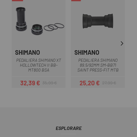
SHIMANO
SHIMANO
PEDALIERA SHIMANO XT
PEDALIERA SHIMANO
HOLLOWTECH II BB-
89.5/92MM SM-BB71
MT800 BSA
SAINT PRESS-FIT MTB
32,39 €
25,20 €
35,99 €
27,99 €
Prezzo
Prezzo base
Prezzo
Prezzo base
ESPLORARE