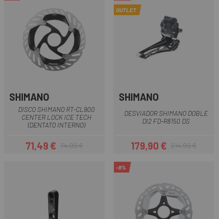
OUTLET
SHIMANO
SHIMANO
DISCO SHIMANO RT-CL900
DESVIADOR SHIMANO DOBLE
CENTER LOCK ICE TECH
DI2 FD-R8150 DS
(DENTATO INTERNO)
71,49 €
179,90 €
74,99 €
214,99 €
Prezzo
Prezzo base
Prezzo
Prezzo base
-8%