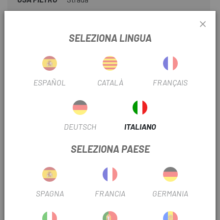
SELEZIONA LINGUA
INFORMAZIONI SUL PRODOTTO
Specifiche tecniche:
ESPAÑOL
CATALÀ
FRANÇAIS
Scatola del movimento centrale: BB86
Larghezza del telaio: 86,5 mm
Diametro del telaio: 41 mm
DEUTSCH
ITALIANO
Compatibilità: guarniture Hollowtech II di Shimano,
SELEZIONA PAESE
guarniture Ultegra
Peso: 65 g (inclusa la custodia in plastica)
SPAGNA
FRANCIA
GERMANIA
RECENSIONI TRUSTED SHOPS