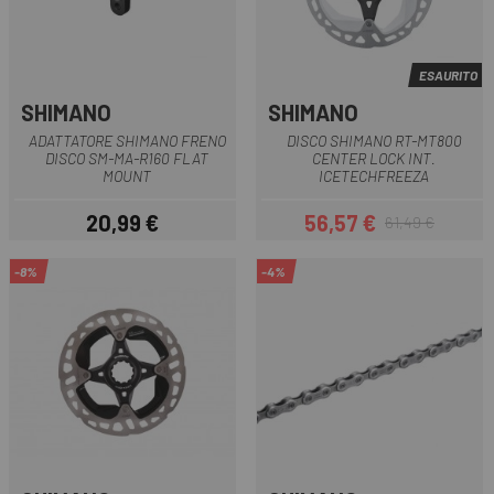
ESAURITO
SHIMANO
SHIMANO
ADATTATORE SHIMANO FRENO
DISCO SHIMANO RT-MT800
DISCO SM-MA-R160 FLAT
CENTER LOCK INT.
MOUNT
ICETECHFREEZA
20,99 €
56,57 €
61,49 €
Prezzo
Prezzo
Prezzo base
-8%
-4%