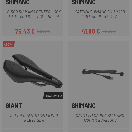
SHIMANO
SHIMANO
DISCO SHIMANO CENTER LOCK
CATENA SHIMANO CN-M8100
RT-MT900 ICE-TECH FREEZA
138 MAGLIE +QL 12V.
75,43 €
41,90 €
81,99 €
43,99 €
Prezzo
Prezzo base
Prezzo
Prezzo base
-25%
ESAURITO
GIANT
SHIMANO
SELLA GIANT IN CARBONIO
CAVO DI RICARICA SHIMANO
FLEET SLR
1700MM EW-EC300