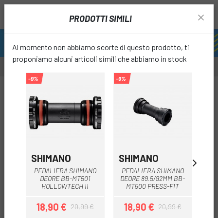
PRODOTTI SIMILI
Al momento non abbiamo scorte di questo prodotto, ti
proponiamo alcuni articoli simili che abbiamo in stock
-9%
-9%
-9%
favori
PEDALIERA SHIMANO
ULTEGRA ITA 70MM
SHIMANO
SHIMANO
E
PEDALIERA SHIMANO
PEDALIERA SHIMANO
CU
SM-BBR60
DEORE BB-MT501
DEORE 89.5/92MM BB-
A
HOLLOWTECH II
MT500 PRESS-FIT
18,90 €
18,90 €
20,99 €
20,99 €
Prezzo
Prezzo base
Prezzo
Prezzo base
21,60 €