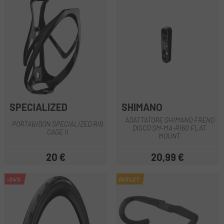
SPECIALIZED
SHIMANO
ADATTATORE SHIMANO FRENO
PORTABIDON SPECIALIZED RIB
DISCO SM-MA-R160 FLAT
CAGE II
MOUNT
20 €
20,99 €
Prezzo
Prezzo
-24%
OUTLET