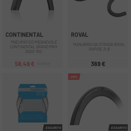
CONTINENTAL
ROVAL
PNEUMATICO PIEGHEVOLE
MANUBRIO DA STRADA ROVAL
CONTINENTAL GRAND PRIX
RAPIDE 31.8
5000 700
58,49 €
369 €
77,95 €
Prezzo
Prezzo base
Prezzo
-25%
ESAURITO
ESAURITO