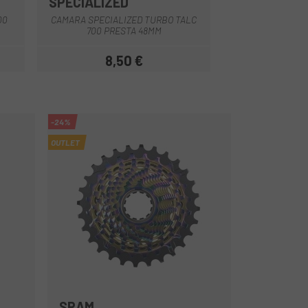
SPECIALIZED
CONTINENT
00
CAMARA SPECIALIZED TURBO TALC
CAMARA CONTINEN
700 PRESTA 48MM
PREST
8,50 €
6,71 
Prezzo
-24%
OUTLET
SRAM