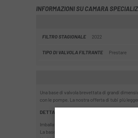
INFORMAZIONI SU CAMARA SPECIALI
FILTRO STAGIONALE
2022
TIPO DI VALVOLA FILTRANTE
Prestare
Una base di valvola brevettata di grandi dimensi
con le pompe. La nostra offerta di tubi più legger
DETTAGLI
Imballato in talco per facilitare l'installazione.
La base della valvola da 4,8 cm impedisce la rottu