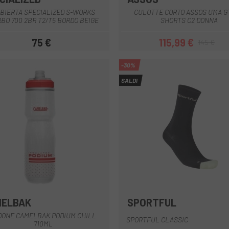
Marrone
Nero
BIERTA SPECIALIZED S-WORKS
CULOTTE CORTO ASSOS UMA G
BO 700 2BR T2/T5 BORDO BEIGE
SHORTS C2 DONNA
75 €
115,99 €
145 €
Prezzo
Prezzo
Prezzo base
-30%
SALDI
MELBAK
SPORTFUL
Blu
Blu scuro
Bianco
Granato
Lilla
+4
BORDEAUX
Blu scuro
Bianco
Nero
DONE CAMELBAK PODIUM CHILL
SPORTFUL CLASSIC
710ML