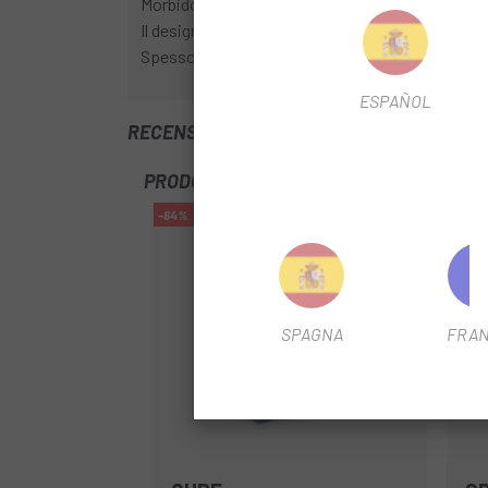
Morbido nella parte superiore per facilitare l'ins
Il design del tubo più sottile risparmia circa 40
Spessore: 0,6 mm
ESPAÑOL
RECENSIONI TRUSTED SHOPS
PRODOTTI SIMILI
-64%
SPAGNA
FRAN