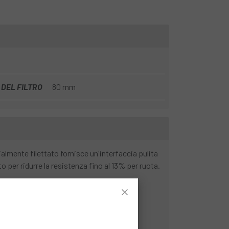
DEL FILTRO
80 mm
almente filettato fornisce un'interfaccia pulita
o per ridurre la resistenza fino al 13% per ruota.