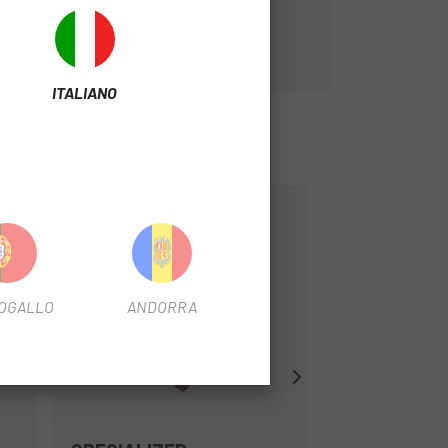
ella pompa.
ITALIANO
-25%
OGALLO
ANDORRA