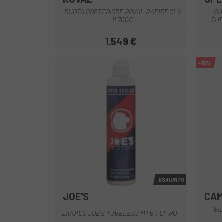
Nero bianco
Carbone nero
RUOTA POSTERIORE ROVAL RAPIDE CLX
CU
II 700C
TUR
1.549 €
Prezzo
-15%
ESAURITO
JOE'S
CA
Multiplo
BI
LIQUIDO JOE'S TUBELESS MTB 1 LITRO