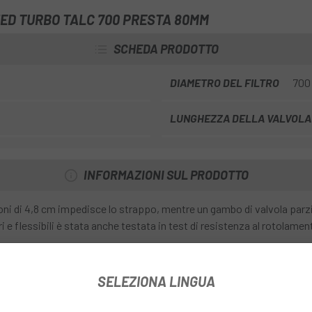
ZED TURBO TALC 700 PRESTA 80MM
SCHEDA PRODOTTO
DIAMETRO DEL FILTRO
700
LUNGHEZZA DELLA VALVOLA 
INFORMAZIONI SUL PRODOTTO
oni di 4,8 cm impedisce lo strappo, mentre un gambo di valvola parzi
i e flessibili è stata anche testata in test di resistenza al rotolament
SELEZIONA LINGUA
ra delle valvole.