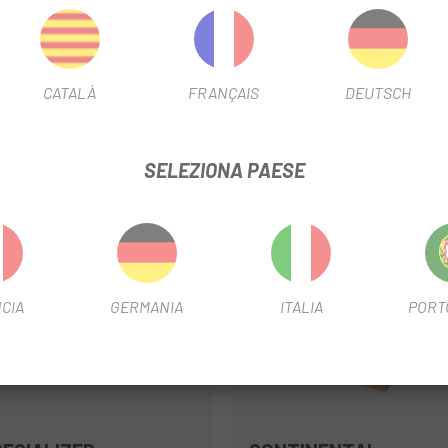
erimento della testa della pompa e ridurre l'usura delle parti interne d
 grammi di peso rotante.
CATALÀ
FRANÇAIS
DEUTSCH
SELEZIONA PAESE
-25%
CIA
GERMANIA
ITALIA
PORT