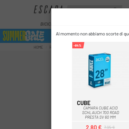
BICICLETTE
E-BIKE
COMPONENT
Al momento non abbiamo scorte di ques
-64%
HOME
RUOTE
CAMERE
TELECAMERE STRADALI
CUBE
CAMARA CUBE ACID
SCHLAUCH 700 ROAD
PRESTA SV 60 MM
2,80 €
7,95 €