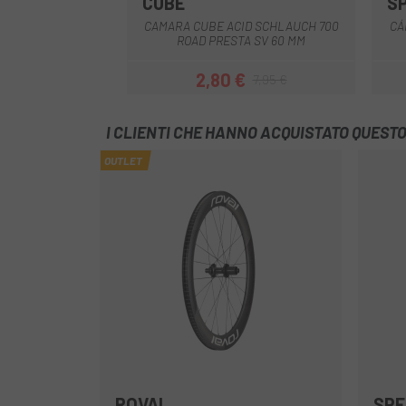
CUBE
S
CAMARA CUBE ACID SCHLAUCH 700
CÁ
ROAD PRESTA SV 60 MM
2,80 €
7,95 €
Prezzo
Prezzo base
I CLIENTI CHE HANNO ACQUISTATO QUES
OUTLET
ROVAL
SPE