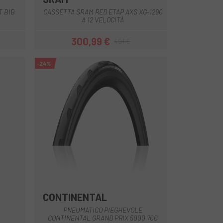
Grigio
Multiplo
T BIB
CASSETTA SRAM RED ETAP AXS XG-1290
A 12 VELOCITÀ
300,99 €
401 €
Prezzo
Prezzo base
-24%
CONTINENTAL
PNEUMATICO PIEGHEVOLE
CONTINENTAL GRAND PRIX 5000 700