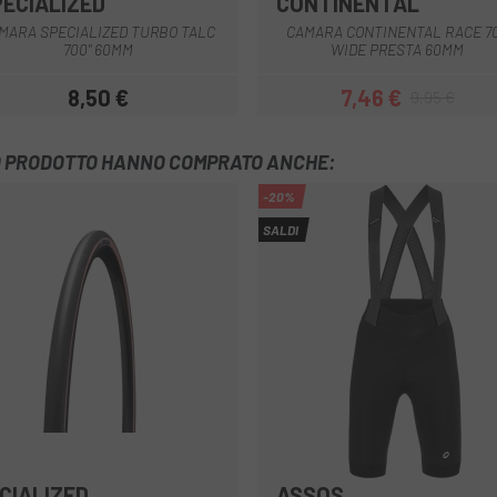
PECIALIZED
CONTINENTAL
MARA SPECIALIZED TURBO TALC
CAMARA CONTINENTAL RACE 7
700" 60MM
WIDE PRESTA 60MM
8,50 €
7,46 €
9,95 €
Prezzo
Prezzo
Prezzo base
TO PRODOTTO HANNO COMPRATO ANCHE:
-20%
SALDI
CIALIZED
ASSOS