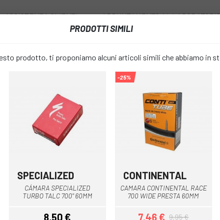
ASSISTENZA CLIENTI
APPUNTAMENTO AL LABORATORI
PRODOTTI SIMILI
I
RUOTE
ACCESSORI
ABBIGLIAMENTO
to prodotto, ti proponiamo alcuni articoli simili che abbiamo in s
-25%
CAMARA SPECIALIZED TURBO TALC 700 PRESTA 80MM
CAMARA SP
favorite_border
TALC 700 
9 €
PREZZO:
SPECIALIZED
CONTINENTAL
CÁMARA SPECIALIZED
CAMARA CONTINENTAL RACE
LARGHEZZA DELLA CAMERA:
TURBO TALC 700" 60MM
700 WIDE PRESTA 60MM
8,50 €
7,46 €
9,95 €