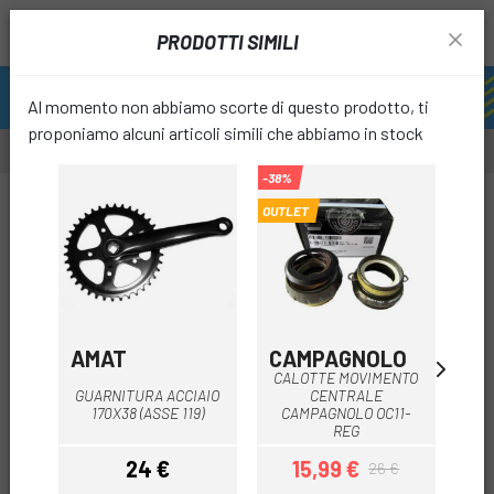
PRODOTTI SIMILI
Al momento non abbiamo scorte di questo prodotto, ti
proponiamo alcuni articoli simili che abbiamo in stock
-38%
-20%
OUTLET
favori
AMAT
CAMPAGNOLO
C
CALOTTE MOVIMENTO
R
GUARNITURA ACCIAIO
CENTRALE
170X38 (ASSE 119)
CAMPAGNOLO OC11-
REG
24 €
15,99 €
26 €
Prezzo
Prezzo
Prezzo base