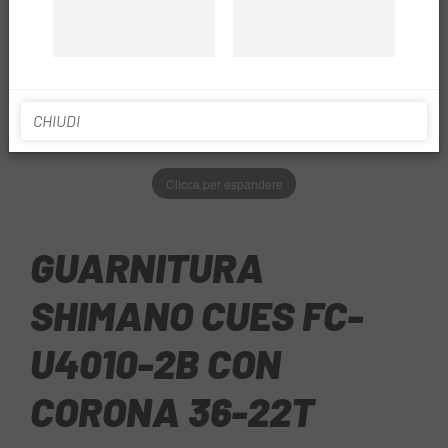
CHIUDI
Clicca per espandere
GUARNITURA
SHIMANO CUES FC-
U4010-2B CON
CORONA 36-22T