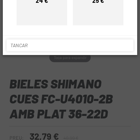
24 €
25 €
Preu
Preu
TANCAR
Toca para expandir
BIELES SHIMANO
CUES FC-U4010-2B
AMB PLAT 36-22D
32,79 €
PREU:
40,99 €