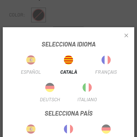
Negre
COLOR:
170 mm
175mm
LONGITUD BIELA:
SELECCIONA IDIOMA
REF:
DQEFCU40102BCX62
Sense Stock
ESPAÑOL
CATALÀ
FRANÇAIS
AVISA'M QUAN ESTIGUI DISPONIBLE
Las
Bieles Shimano Cues FC-U4010-2B Amb Plat 36-
DEUTSCH
ITALIANO
22D
que et presentem a
Escapa
són unes bieles
dissenyades per oferir un rendiment fiable, suau i durador
SELECCIONA PAÍS
en ciclisme MTB, trekking i ús recreatiu. Integrades dins de
LLEGIR-NE MÉS
la gamma Shimano CUES, estan pensades per a ciclistes
que busquen resistència, polivalència i baix manteniment.