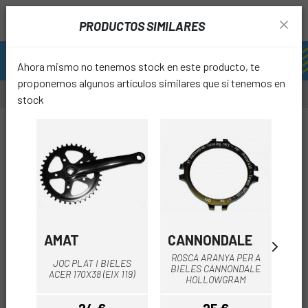
PRODUCTOS SIMILARES
Ahora mismo no tenemos stock en este producto, te
proponemos algunos artículos similares que sí tenemos en
stock
-20%
favori
AMAT
CANNONDALE
MI
2 X
ROSCA ARANYA PER A
JOC PLAT I BIELES
DE
BIELES CANNONDALE
ACER 170X38 (EIX 119)
HOLLOWGRAM