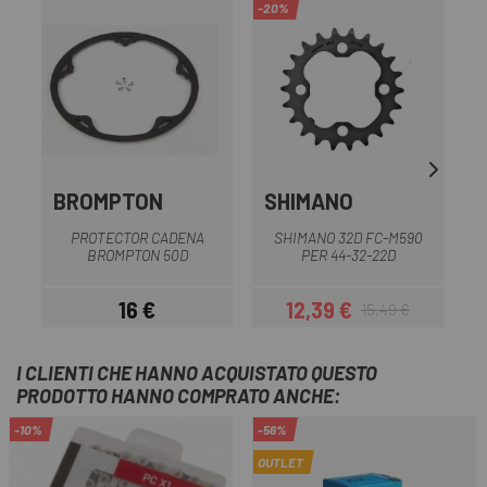
-20%
-2
BROMPTON
SHIMANO
PROTECTOR CADENA
SHIMANO 32D FC-M590
BROMPTON 50D
PER 44-32-22D
16 €
12,39 €
15,49 €
Prezzo
Prezzo
Prezzo base
I CLIENTI CHE HANNO ACQUISTATO QUESTO
PRODOTTO HANNO COMPRATO ANCHE:
-10%
-56%
OUTLET