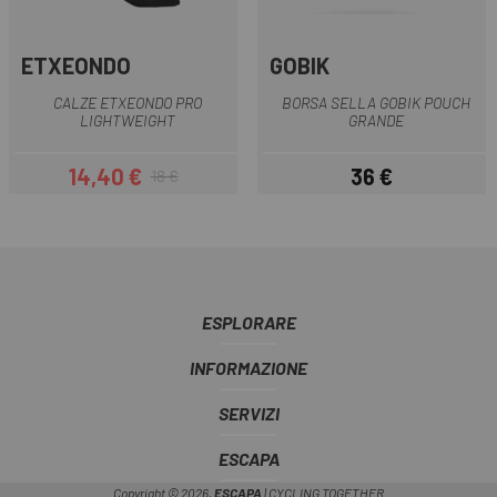
ETXEONDO
GOBIK
CALZE ETXEONDO PRO
BORSA SELLA GOBIK POUCH
LIGHTWEIGHT
GRANDE
14,40 €
36 €
18 €
Prezzo
Prezzo base
Prezzo
ESPLORARE
INFORMAZIONE
SERVIZI
ESCAPA
Copyright © 2026,
ESCAPA
| CYCLING TOGETHER