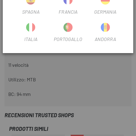
NO. PIGNONI DEL FILTRO
11V
SPAGNA
FRANCIA
GERMANIA
INFORMAZIONI SUL PRODOTTO
ITALIA
PORTOGALLO
ANDORRA
Specifiche:
11 velocità
Utilizzo: MTB
BC: 94 mm
RECENSIONI TRUSTED SHOPS
PRODOTTI SIMILI