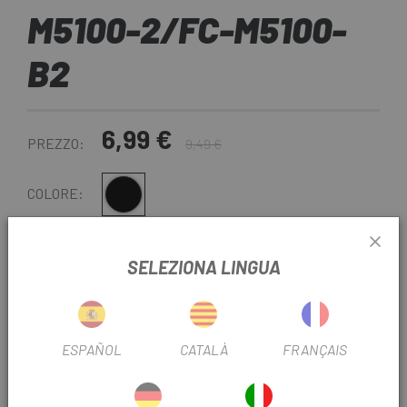
M5100-2/FC-M5100-
B2
6,99 €
PREZZO:
9,49 €
Nero
COLORE:
26D
SVILUPPO:
SELEZIONA LINGUA
REF:
DQY0LB26000
-
+
ESPAÑOL
CATALÀ
FRANÇAIS
AGGIUNGI AL CARRELLO