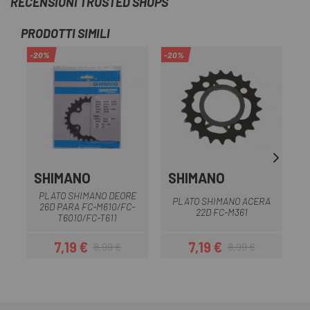
RECENSIONI TRUSTED SHOPS
PRODOTTI SIMILI
-20%
-20%
-2
SHIMANO
SHIMANO
PLATO SHIMANO DEORE
PLATO SHIMANO ACERA
P
26D PARA FC-M610/FC-
22D FC-M361
T6010/FC-T611
7,19 €
7,19 €
8,99 €
8,99 €
Prezzo
Prezzo base
Prezzo
Prezzo base