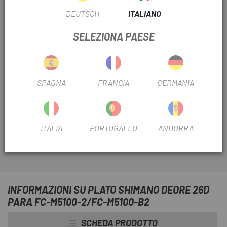
DEUTSCH
ITALIANO
CONSEGNA IN 48 ORE
SELEZIONA PAESE
Tranne ultime unità o prodotti in liquidazione. Controlla i
tempi di consegna stimati quando scegli il metodo di
spedizione.
SPAGNA
FRANCIA
GERMANIA
Tutti i ricambi dei migliori marchi li trovi su
Escapa
, come
il
Piatto Shimano Deore 26D per guarniture FC-
M5100-2/FC-M5100-B2
a 2 x 11 velocità.
ITALIA
PORTOGALLO
ANDORRA
INFORMAZIONI SU PLATO SHIMANO DEORE 26D
PARA FC-M5100-2/FC-M5100-B2
SCHEDA PRODOTTO