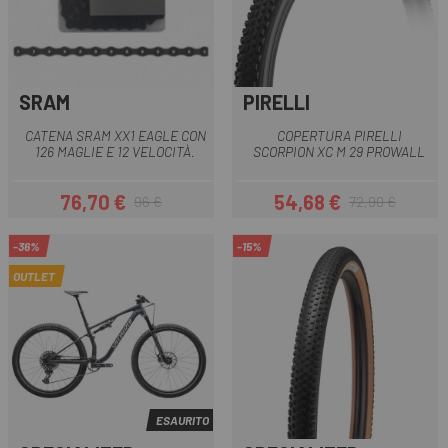
SRAM
PIRELLI
CATENA SRAM XX1 EAGLE CON
COPERTURA PIRELLI
126 MAGLIE E 12 VELOCITÀ.
SCORPION XC M 29 PROWALL
76,70 €
54,68 €
96 €
72,90 €
Prezzo
Prezzo base
Prezzo
Prezzo base
-36%
-15%
OUTLET
ESAURITO