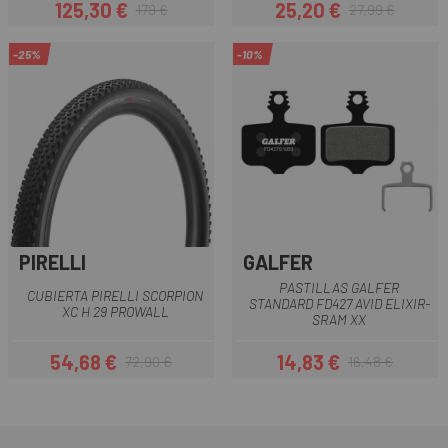
125,30 €
25,20 €
179 €
27,99 €
Prezzo
Prezzo base
Prezzo
Prezzo base
-25%
-10%
PIRELLI
GALFER
PASTILLAS GALFER
CUBIERTA PIRELLI SCORPION
STANDARD FD427 AVID ELIXIR-
XC H 29 PROWALL
SRAM XX
54,68 €
14,83 €
72,90 €
16,48 €
Prezzo
Prezzo base
Prezzo
Prezzo base