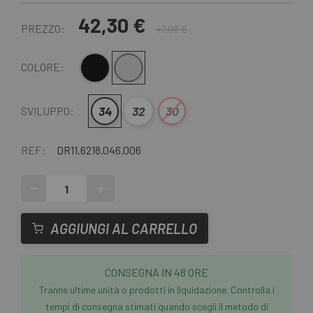
42,30 €
PREZZO:
47,00 €
Nero
Grigio chiaro
COLORE:
34
32
30
SVILUPPO:
REF:
DR11.6218.046.006
-
+
AGGIUNGI AL CARRELLO
CONSEGNA IN 48 ORE
Tranne ultime unità o prodotti in liquidazione. Controlla i
tempi di consegna stimati quando scegli il metodo di