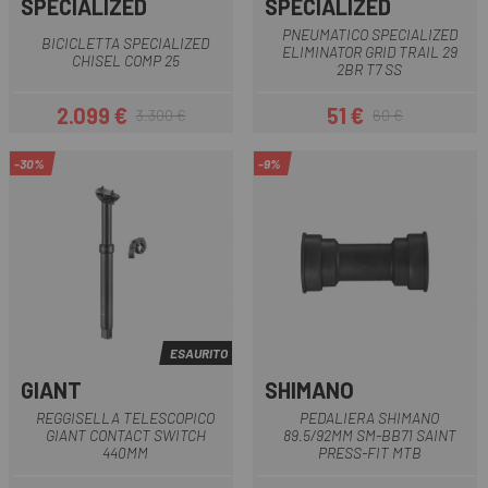
SPECIALIZED
SPECIALIZED
PNEUMATICO SPECIALIZED
BICICLETTA SPECIALIZED
ELIMINATOR GRID TRAIL 29
CHISEL COMP 25
2BR T7 SS
2.099 €
51 €
3.300 €
60 €
Prezzo
Prezzo base
Prezzo
Prezzo base
-30%
-9%
ESAURITO
GIANT
SHIMANO
REGGISELLA TELESCOPICO
PEDALIERA SHIMANO
GIANT CONTACT SWITCH
89.5/92MM SM-BB71 SAINT
440MM
PRESS-FIT MTB