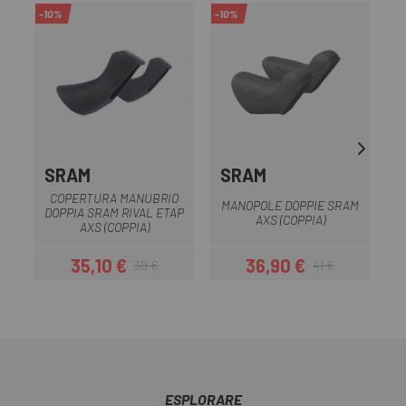
-10%
-10%
-8
OU
SRAM
SRAM
COPERTURA MANUBRIO
MANOPOLE DOPPIE SRAM
DOPPIA SRAM RIVAL ETAP
AXS (COPPIA)
AXS (COPPIA)
35,10 €
36,90 €
39 €
41 €
Prezzo
Prezzo base
Prezzo
Prezzo base
ESPLORARE