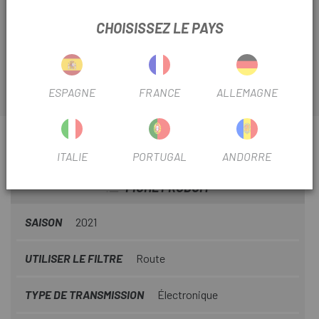
à double levier Sram Red eTap Hydro (paire)
est
spécifié pour les leviers de frein de changement de vitesse
CHOISISSEZ LE PAYS
SRAM eTap avec freins à disque hydrauliques.
ESPAGNE
FRANCE
ALLEMAGNE
INFORMATION SUR CAOUTCHOUC DE FLEXION
SRAM RED ETAP HYDRO (PAIRE)
ITALIE
PORTUGAL
ANDORRE
FICHE PRODUIT
SAISON
2021
UTILISER LE FILTRE
Route
TYPE DE TRANSMISSION
Électronique