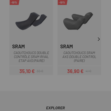
-10%
-10%
-8
OU
SRAM
SRAM
CAOUTCHOUCS DOUBLE
CAOUTCHOUCS SRAM
CONTRÔLE SRAM RIVAL
AXS DOUBLE CONTROL
ETAP AXS (PAIRE)
(PAIRE)
35,10 €
36,90 €
39 €
41 €
Prix
Prix habituel
Prix
Prix habituel
EXPLORER