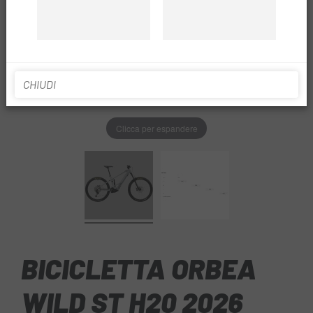
CHIUDI
Clicca per espandere
BICICLETTA ORBEA
WILD ST H20 2026