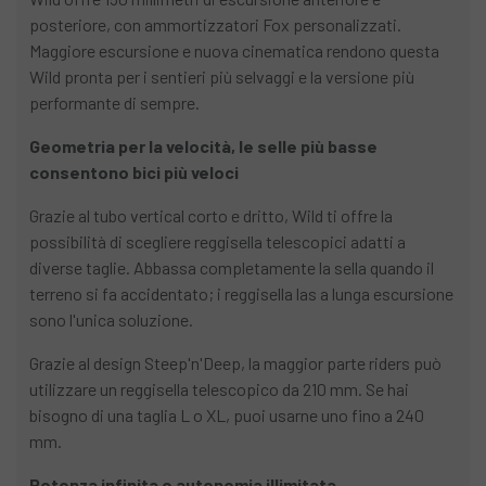
posteriore, con ammortizzatori Fox personalizzati.
Maggiore escursione e nuova cinematica rendono questa
Wild pronta per i sentieri più selvaggi e la versione più
performante di sempre.
Geometria per la velocità, le selle più basse
consentono bici più veloci
Grazie al tubo vertical corto e dritto, Wild ti offre la
possibilità di scegliere reggisella telescopici adatti a
diverse taglie. Abbassa completamente la sella quando il
terreno si fa accidentato; i reggisella las a lunga escursione
sono l'unica soluzione.
Grazie al design Steep'n'Deep, la maggior parte riders può
utilizzare un reggisella telescopico da 210 mm. Se hai
bisogno di una taglia L o XL, puoi usarne uno fino a 240
mm.
Potenza infinita e autonomia illimitata