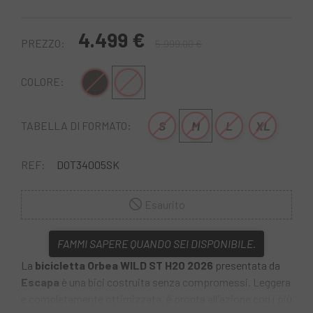
4.499 €
PREZZO:
5.999,00 €
Nero Blu
Argento
COLORE:
S
M
L
XL
TABELLA DI FORMATO:
REF:
DOT34005SK
Esaurito
FAMMI SAPERE QUANDO SEI DISPONIBILE.
La
bicicletta Orbea WILD ST H20 2026
presentata da
Escapa
è una bici costruita senza compromessi. Leggera
e completamente ottimizzata, è pronta all'azione con i più