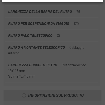
LARGHEZZA DELLA BARRA DEL FILTRO
36
FILTRO PER SOSPENSIONI DA VIAGGIO
170
FILTRO PALO TELESCOPICO
Sì
FILTRO A MONTANTE TELESCOPICO
Cablaggio
interno
LARGHEZZA BOCCOLA FILTRO
Potenziamento
12x148 mm
Spinta 15x110 mm
INFORMAZIONI SUL PRODOTTO