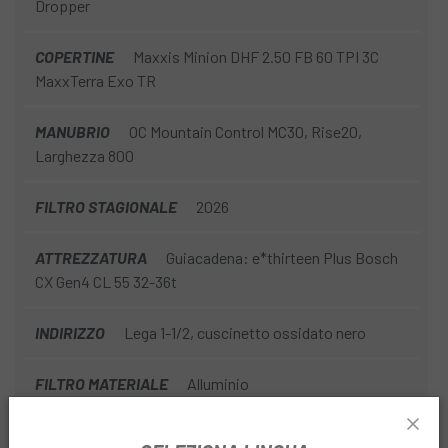
Dropper
COPERTINE
Maxxis Minion DHF 2.50 FB 60 TPI 3C
MaxxTerra Exo TR
MANUBRIO
OC Mountain Control MC30, Rise20,
Larghezza 800
FILTRO STAGIONALE
2026
ATTREZZATURA
Guiacadena: e*thirteen Plus Bosch
CX Gen4 CL 55 32-36t
INDIRIZZO
Lega 1-1/2, cuscinetto ossidato nero
FILTRO MATERIALE
Alluminio
FILTRO MOTORE
Bosch