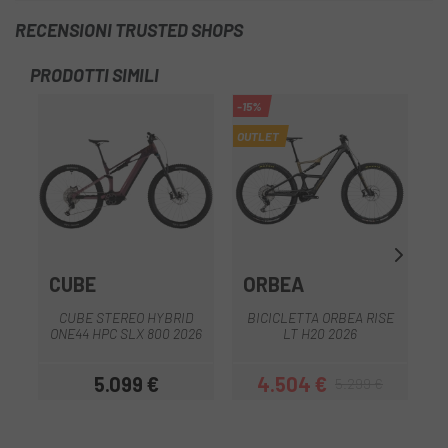
RECENSIONI TRUSTED SHOPS
PRODOTTI SIMILI
-15%
-2
OUTLET
OU
CUBE
ORBEA
CUBE STEREO HYBRID
BICICLETTA ORBEA RISE
ONE44 HPC SLX 800 2026
LT H20 2026
5.099 €
4.504 €
5.299 €
Prezzo
Prezzo
Prezzo base