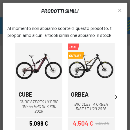
PRODOTTI SIMILI
Al momento non abbiamo scorte di questo prodotto, ti
proponiamo alcuni articoli simili che abbiamo in stock
-15%
-25%
-25%
OUTLET
OUTL
OUTLET
favori
CUBE
ORBEA
C
CUBE STEREO HYBRID
BICICLETTA ORBEA
ONE44 HPC SLX 800
RISE LT H20 2026
2026
M
5.099 €
4.504 €
3
5.299 €
Prezzo
Prezzo
Prezzo base