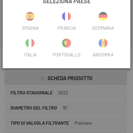
SELEZIONA PAESE
Realizzata con materiali resistenti e progettata per
resistere alle condizioni climatiche.
SPAGNA
FRANCIA
GERMANIA
ITALIA
PORTOGALLO
ANDORRA
INFORMAZIONI SU CAMARA DEESTONE 16"
PRESTA
SCHEDA PRODOTTO
FILTRO STAGIONALE
2022
DIAMETRO DEL FILTRO
16"
TIPO DI VALVOLA FILTRANTE
Prestare