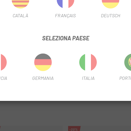
SCHEDA PRODOTTO
CATALÀ
FRANÇAIS
DEUTSCH
DIAMETRO DEL FILTRO
700
LUNGHEZZA DELLA VALVOLA 
SELEZIONA PAESE
INFORMAZIONI SUL PRODOTTO
e una buona ritenzione dell'aria.
CIA
GERMANIA
ITALIA
PORT
-20%