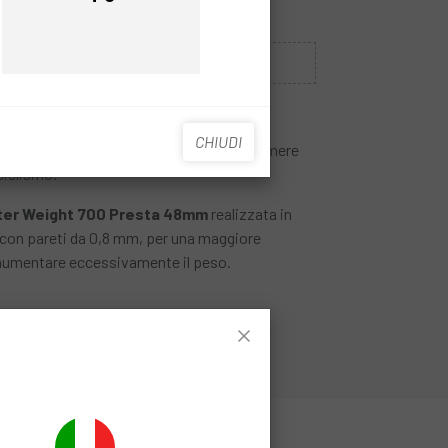
Prezzo
Prezzo
Esaurito
E QUANDO SEI DISPONIBILE.
CHIUDI
re la migliore selezione di copertoni e camere
ciclismo.
lter Weight 700 Presta 48mm
realizzata in
 con pareti da 0,8 mm, per una maggiore
a aumentare eccessivamente il peso.