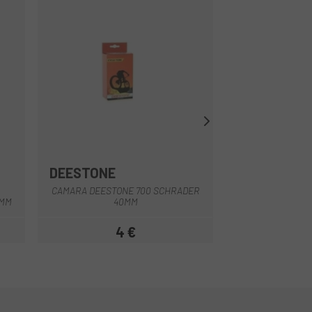
DEESTONE
MICHELIN
N
CAMARA DEESTONE 700 SCHRADER
CÁMARA MICHELIN 
3MM
40MM
4 €
4,
Prezzo