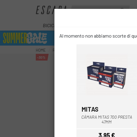
BICICLETTE
E-BIKE
COMPONENT
Al momento non abbiamo scorte di ques
HOME
RUOTE
CAMERE
TELECAMERE STRADALI
-30%
MITAS
CÁMARA MITAS 700 PRESTA
47MM
3,95 €