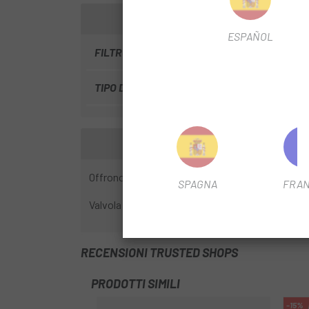
ESPAÑOL
FILTRO STAGIONALE
2023
TIPO DI VALVOLA FILTRANTE
Prestare
Offrono una protezione antiforatura molto buona 
SPAGNA
FRAN
Valvola con tappo rimovibile.
RECENSIONI TRUSTED SHOPS
PRODOTTI SIMILI
-15%