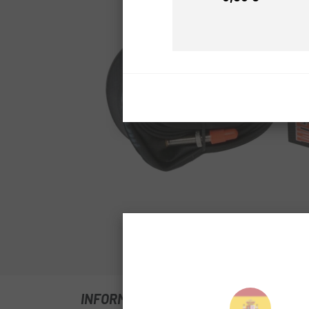
Prezzo
Clicca per espand
INFORMAZIONI SU CAMARA MAXXIS W