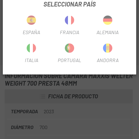
SELECCIONAR PAÍS
La
Cámara Maxxis Welter Weight 700 Presta 48mm
fabricada en goma sintética de alta calidad con 0.8 mm de
pared, para mayor resistencia a los pinchazos, sin subir
excesivamente el peso.
ESPAÑA
FRANCIA
ALEMANIA
ITALIA
PORTUGAL
ANDORRA
INFORMACIÓN SOBRE CAMARA MAXXIS WELTER
WEIGHT 700 PRESTA 48MM
FICHA DE PRODUCTO
TEMPORADA
2023
DIÁMETRO
700