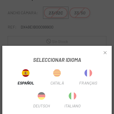
23/32C
33/50
ANCHO CÁMARA:
REF:
DX49EIB00099900
Sin Stock
AVÍSAME CUANDO ESTÉ DISPONIBLE
SELECCIONAR IDIOMA
ESPAÑOL
CATALÀ
FRANÇAIS
Escapa
junto con Maxxis te ofrece la mejor selección de
DEUTSCH
ITALIANO
cubiertas y cámaras para disfrutar al máximo del ciclismo.