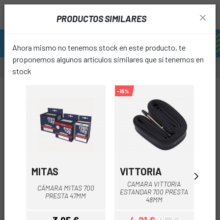
PRODUCTOS SIMILARES
Ahora mismo no tenemos stock en este producto, te
proponemos algunos artículos similares que sí tenemos en
stock
-30%
-15%
-20%
favori
MITAS
VITTORIA
C
CAMARA VITTORIA
C
CÁMARA MITAS 700
ESTANDAR 700 PRESTA
MBT
PRESTA 47MM
48MM