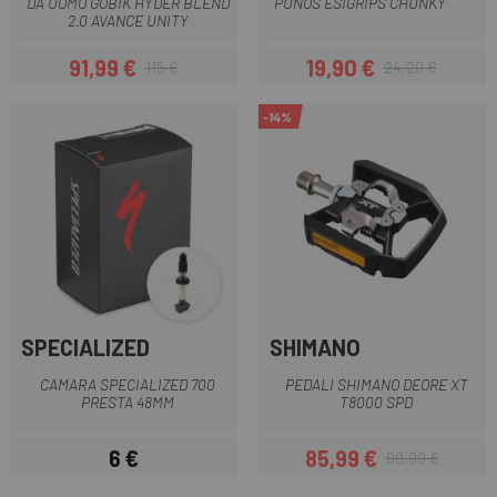
DA UOMO GOBIK HYDER BLEND
PUÑOS ESIGRIPS CHUNKY
2.0 AVANCE UNITY
91,99 €
19,90 €
115 €
24,20 €
Prezzo
Prezzo base
Prezzo
Prezzo base
-14%
SPECIALIZED
SHIMANO
CAMARA SPECIALIZED 700
PEDALI SHIMANO DEORE XT
PRESTA 48MM
T8000 SPD
6 €
85,99 €
99,99 €
Prezzo
Prezzo
Prezzo base