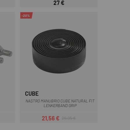
27 €
Prezzo
-20%
CUBE
Nero
NASTRO MANUBRIO CUBE NATURAL FIT
LENKERBAND GRIP
21,56 €
26,95 €
Prezzo
Prezzo base