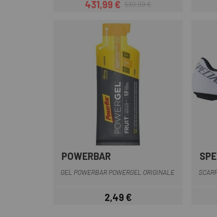
431,99 €
539,99 €
Prezzo
Prezzo base
POWERBAR
SPE
GEL POWERBAR POWERGEL ORIGINALE
SCARP
2,49 €
Prezzo