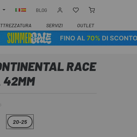
O
BLOG
ATTREZZATURA
SERVIZI
OUTLET
NTINENTAL RACE
A 42MM
€
20-25