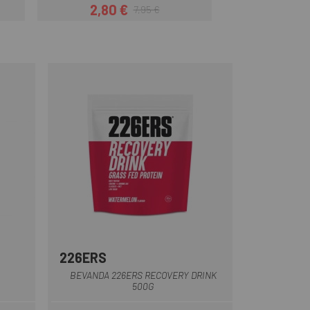
2,80 €
2,50 
7,95 €
Prezzo
Prezzo base
226ERS
BEVANDA 226ERS RECOVERY DRINK
500G