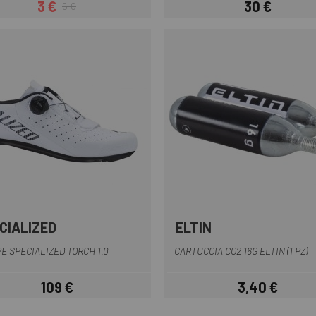
3 €
30 €
5 €
Prezzo
Prezzo base
Prezzo
CIALIZED
ELTIN
Arancia
Giallo
Blu viola
Bianco
Nero
+4
Multiplo
E SPECIALIZED TORCH 1.0
CARTUCCIA CO2 16G ELTIN (1 PZ)
109 €
3,40 €
Prezzo
Prezzo