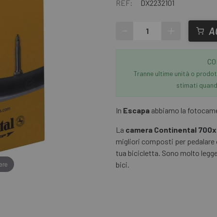
REF:
DX2232101
-
+
A
CO
Tranne ultime unità o prodott
stimati quando
In
Escapa
abbiamo la fotocamera
La
camera Continental 700
migliori composti per pedalare 
tua bicicletta. Sono molto legge
ere
bici.