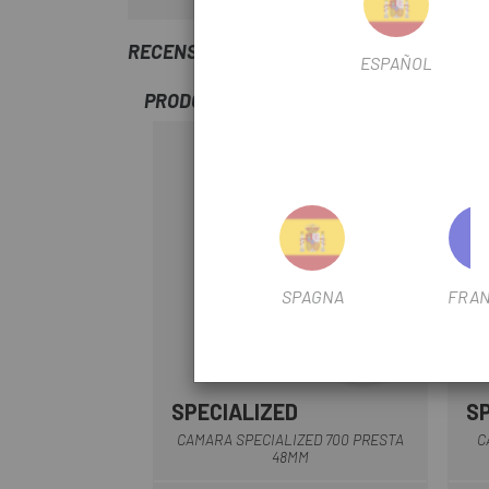
RECENSIONI TRUSTED SHOPS
ESPAÑOL
PRODOTTI SIMILI
SPAGNA
FRAN
SPECIALIZED
S
CAMARA SPECIALIZED 700 PRESTA
C
48MM