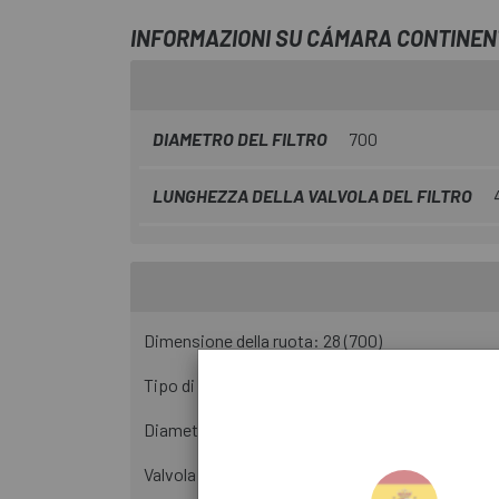
INFORMAZIONI SU CÁMARA CONTINEN
DIAMETRO DEL FILTRO
700
LUNGHEZZA DELLA VALVOLA DEL FILTRO
Dimensione della ruota: 28 (700)
Tipo di valvola: Valvola Presta
Diametro della valvola da 42 mm: 5,9 mm
Valvola con pressione massima di 15 bar